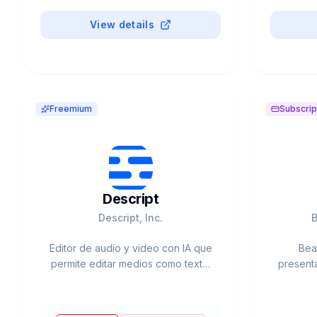
View details
Freemium
Subscrip
Descript
Descript, Inc.
B
Editor de audio y video con IA que
Beau
permite editar medios como texto.
presenta
Fundado por Andrew Mason (ex-
(auto-d
Groupon). $550M valoración.
to-deck
Incluye Overdub, Studio Sound,
Power