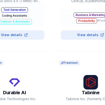
o único a X (Twitter) en
ClickUp, la plataform
eal. Grok 4/4.1 con tool use
productividad all-in-one.
Text Generation
 DeepSearch, Voice+Vision.
red neuronal que con
Business & Marketin
Coding Assistants
lorado en $200-230B.
proyectos, docs y conoci
#
Paid
Productivity
Fundada 2017. $4B valor
Chatbots & Assistants
$300M+ revenue, 10M+ us
#
Paid
Data Analysis
GPT-4o, Claude, Gemini in
View details
View details
m
Freemium
Durable AI
Tabnine
ble Technologies Inc.
Tabnine Inc. (formerly 