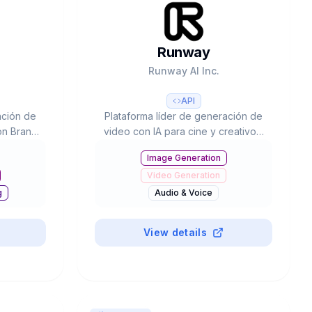
Runway
Runway AI Inc.
API
ación de
Plataforma líder de generación de
on Brand
video con IA para cine y creativos.
 50+
Gen-4.5 (#1 Video Arena),
Image Generation
SEO y
partnerships con Lionsgate/IMAX,
Video Generation
sado por
300K+ clientes y valoración de
0.
$3B+.
g
Audio & Voice
Business & Marketing
#
Paid
3D & Design
View details