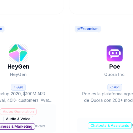
m
Freemium
HeyGen
Poe
HeyGen
Quora Inc.
API
API
tartup 2020, $100M ARR,
Poe es la plataforma agr
al, 40K+ customers. Avatar
de Quora con 200+ mode
to→video. Video Translator
(GPT-4, Claude, Gemini, L
Video Generation
anguages lip-sync. Creator
una interfaz. 1M+ bots, ec
Audio & Voice
s unlimited. G2 #1 Fastest
creadores, imagen/video
Chatbots & Assistants
#
Paid
Growing 2025.
Free a $250/mes. $75M 
iness & Marketing
a16z.