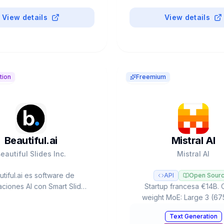
View details
View details
tion
Freemium
Beautiful.ai
Mistral AI
eautiful Slides Inc.
Mistral AI
tiful.ai es software de
API
Open Sour
ciones AI con Smart Slides
Startup francesa €14B.
iseño) y DesignerBot (text-
weight MoE: Large 3 (67
). 50-75% más rápido que
activo), Ministral 3 edge
Text Generation
Point. 1M+ usuarios, 36K
offline), Devstral 2 codin