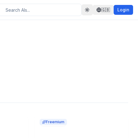
🇬🇧
Login
Toggle theme
Freemium