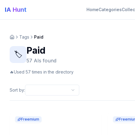
IA Hunt
Home
Categories
Collec
Tags
Paid
Paid
🏷️
57 AIs found
🔥
Used 57 times in the directory
Sort by
:
Freemium
Freemiu