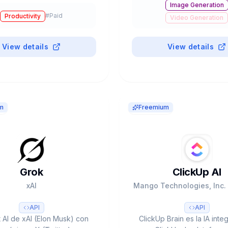
Image Generation
s. Pro $12/mes anual. $16M
SWE-bench). Apache 
#
Paid
Productivity
funding.
Video Generation
Audio & Voice
Coding Assistants
View details
View details
Chatbots & Assistants
m
Freemium
Grok
ClickUp AI
xAI
Mango Technologies, Inc. 
API
API
 AI de xAI (Elon Musk) con
ClickUp Brain es la IA int