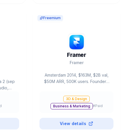
Freemium
Framer
Framer
Amsterdam 2014, $163M, $2B val,
a 2 (sep
$50M ARR, 500K users. Founders:
udio,
Koen Bok & Jorn van Dijk (ex-
-shot.
Facebook Sofa). AI Wireframer:
3D & Design
videos),
prompt→site. 40% YC S2024.
d
#
Paid
Business & Marketing
ited).
Clients: Miro, Perplexity, Scale AI.
da.
Figma-like. Profitable. Mini $5, Pro
$30.
View details