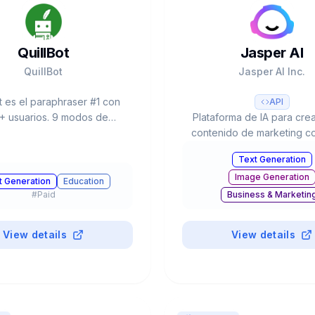
QuillBot
Jasper AI
QuillBot
Jasper AI Inc.
t es el paraphraser #1 con
API
 usuarios. 9 modos de
Plataforma de IA para cre
raseo, Grammar Checker,
contenido de marketing c
rism Checker, AI Detector,
Voice personalizado,
Text Generation
er, Translator 45+ idiomas.
templates, integración 
Image Generation
25 palabras. Premium desde
colaboración en equipo. U
t Generation
Education
mes. Chrome, Word, Docs.
20% del Fortune 50
#
Paid
Business & Marketin
#
Paid
Productivity
View details
View details