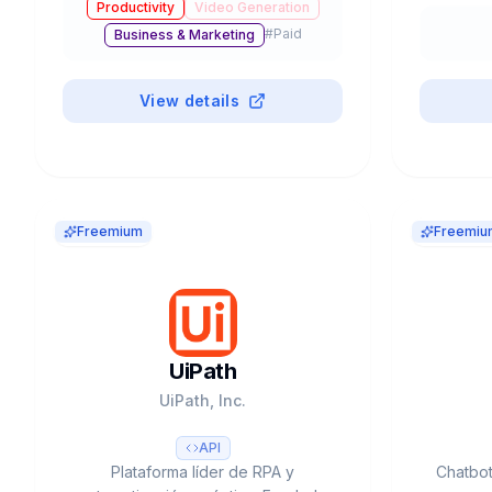
Productivity
Video Generation
Underlord AI y SquadCast.
empresa
#
Paid
Business & Marketing
View details
Freemium
Freemiu
UiPath
UiPath, Inc.
API
Plataforma líder de RPA y
Chatbot