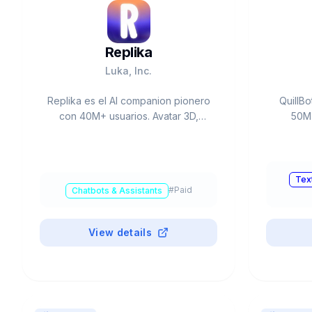
Replika
Luka, Inc.
Replika es el AI companion pionero
QuillBo
con 40M+ usuarios. Avatar 3D,
50M+
AR/VR, voice/video calls. Free o
paraf
Pro $19.99/mes. Apoyo emocional
Plagia
24/7, bienestar mental. Fundado
Summariz
2017 por Eugenia Kuyda.
Free: 1
Tex
#
Paid
Chatbots & Assistants
$8.33/
View details