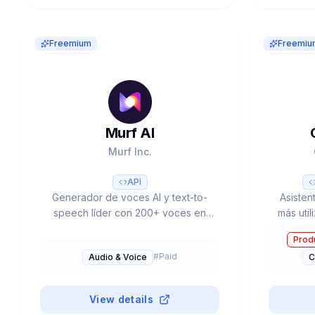
Freemium
Freemiu
Murf AI
Murf Inc.
API
Generador de voces AI y text-to-
Asisten
speech líder con 200+ voces en
más uti
35+ idiomas. Murf Falcon API con
desar
Produ
55ms latency. 99.38% accuracy.
(GPT-5
#
Paid
Audio & Voice
C
Integración Canva, Google Slides.
Mode, 
6M+ usuarios. Trusted by 300+
Forbes 2000.
View details