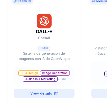
Freemium
Freemiu
DALL-E
OpenAI
Platafo
API
Sistema de generación de
música 
imágenes con IA de OpenAI que
co
incluye DALL-E 3 y el nuevo GPT-
instrum
Image-1, con capacidades de texto
texto. V
3D & Design
Image Generation
a imagen, edición, inpainting y
#
Paid
Business & Marketing
resolución hasta 4K, integrado en
ChatGPT y disponible vía API.
View details