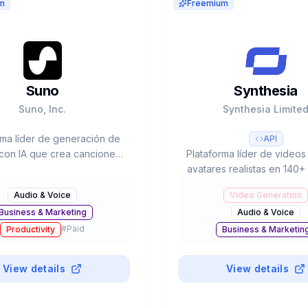
m
Freemium
Suno
Synthesia
Suno, Inc.
Synthesia Limite
rma líder de generación de
API
con IA que crea canciones
Plataforma líder de videos
mpletas con vocals e
avatares realistas en 140+
entación desde prompts de
60% Fortune 100 como cl
Audio & Voice
Video Generation
alorada en $2.45B con 12M+
$4B valoración, 240+ ava
Business & Marketing
Audio & Voice
usuarios.
reducción del 90% en ti
#
Paid
producción.
Productivity
Business & Marketin
#
Paid
Productivity
View details
View details