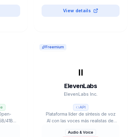
Business & Marketing
#
Paid
3D & Design
Productivity
View details
Freemium
ElevenLabs
ElevenLabs Inc.
ce
API
 Open-
Plataforma líder de síntesis de voz
5B/41B
AI con las voces más realistas del
 (3B-14B
mercado. Eleven v3 (70+ idiomas),
Audio & Voice
g (72.2%
voice cloning, dubbing, música AI.