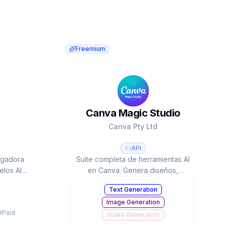
Freemium
Canva Magic Studio
Canva Pty Ltd
API
egadora
Suite completa de herramientas AI
los AI
en Canva. Genera diseños,
lama) en
imágenes, videos y texto con IA.
Text Generation
onomía de
220M usuarios, usado 16B+ veces.
Image Generation
/audio.
Valorada en $42B.
#
Paid
funding
Video Generation