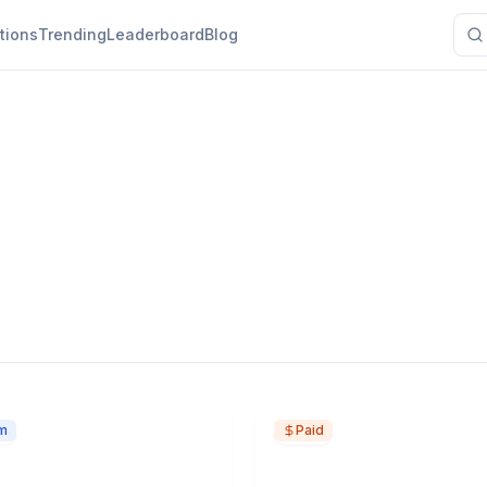
tions
Trending
Leaderboard
Blog
m
Paid