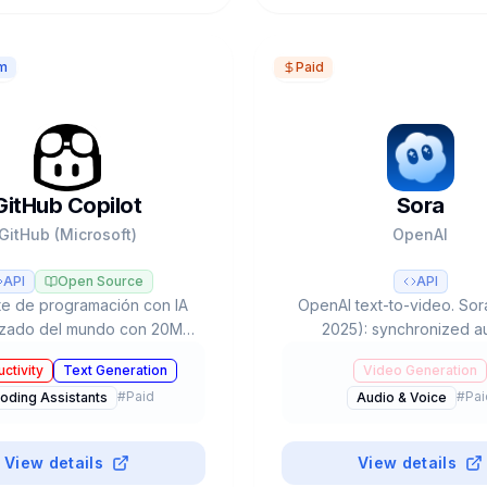
m
Paid
GitHub Copilot
Sora
GitHub (Microsoft)
OpenAI
API
Open Source
API
te de programación con IA
OpenAI text-to-video. Sor
lizado del mundo con 20M+
2025): synchronized a
rolladores. Multi-modelo
advanced physics, multi
ctivity
Text Generation
Video Generation
, Claude, Gemini), Agent
ChatGPT Plus $20/mes (50 
#
Paid
#
Pai
oding Assistants
Audio & Voice
Coding Agent autónomo y
Pro $200/mes (500+unlim
plan gratuito.
Invite-only US/Cana
View details
View details