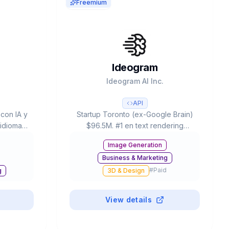
Freemium
Ideogram
d
Ideogram AI Inc.
API
 con IA y
Startup Toronto (ex-Google Brain)
 idiomas.
$96.5M. #1 en text rendering
ientes,
legible. 3.0: Style Reference (3
Image Generation
tares y
imágenes), 4.3B presets, ELO rating
Business & Marketing
empo de
#1. Free: 20-25 prompts/día.
#
Paid
g
3D & Design
View details