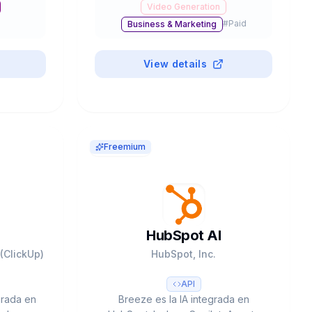
Video Generation
2.0.
$6.6B valoración, 41% Fortune 500.
#
Paid
Business & Marketing
View details
#
Paid
Freemium
HubSpot AI
(ClickUp)
HubSpot, Inc.
API
egrada en
Breeze es la IA integrada en