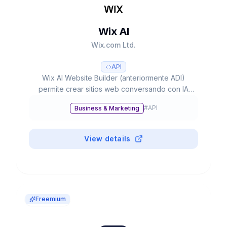
Wix AI
Wix.com Ltd.
API
Wix AI Website Builder (anteriormente ADI)
permite crear sitios web conversando con IA
powered by ChatGPT. Pionero en AI web
#
API
Business & Marketing
design desde 2016. Fundada 2006, NASDAQ:
WIX. $1.76B revenue 2024, 260M+ usuarios.
15+ herramientas AI: text, images, SEO,
View details
marketing.
Freemium