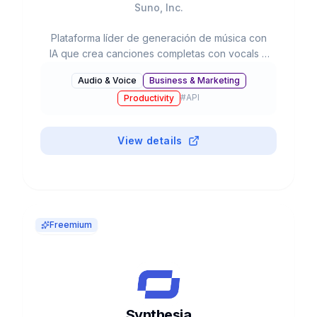
Suno, Inc.
Plataforma líder de generación de música con
IA que crea canciones completas con vocals e
instrumentación desde prompts de texto.
Audio & Voice
Business & Marketing
Valorada en $2.45B con 12M+ usuarios.
#
API
Productivity
View details
Freemium
Synthesia