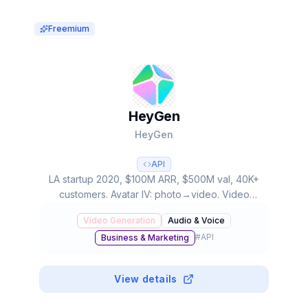
Freemium
HeyGen
HeyGen
API
LA startup 2020, $100M ARR, $500M val, 40K+
customers. Avatar IV: photo→video. Video
Translator 175+ languages lip-sync. Creator
Video Generation
Audio & Voice
$29/mes unlimited. G2 #1 Fastest Growing 2025.
#
API
Business & Marketing
View details