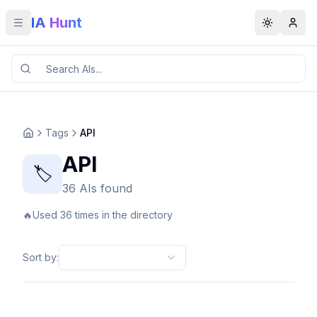
IA Hunt
Toggle menu
Toggle t
Tags
API
API
🏷️
36 AIs found
🔥
Used 36 times in the directory
Sort by
: