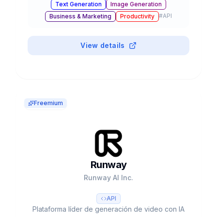
Text Generation
Image Generation
en equipo. Usado por 20% del Fortune 500.
#
API
Business & Marketing
Productivity
View details
Freemium
Runway
Runway AI Inc.
API
Plataforma líder de generación de video con IA