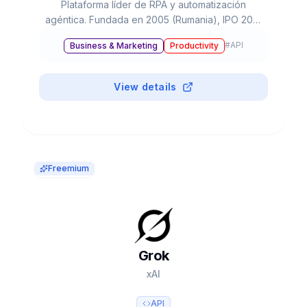
Plataforma líder de RPA y automatización
agéntica. Fundada en 2005 (Rumania), IPO 2021
($35B). Líder Gartner Magic Quadrant RPA 7
#
API
Business & Marketing
Productivity
años consecutivos. ARR $1.7B+. 10,800+
clientes incluyendo 60%+ Fortune 500.
View details
Freemium
Grok
xAI
API