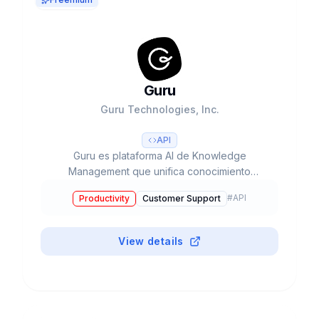
Guru
Guru Technologies, Inc.
API
Guru es plataforma AI de Knowledge
Management que unifica conocimiento
empresarial. AI Search, Knowledge Agents,
#
API
Productivity
Customer Support
Content Verification. Usado por Shopify,
Spotify, Slack. $68M funding, ~$63M revenue.
Self-Serve $25/seat/mes.
View details