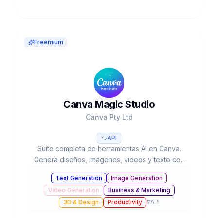
Freemium
Canva Magic Studio
Canva Pty Ltd
API
Suite completa de herramientas AI en Canva.
Genera diseños, imágenes, videos y texto con
IA. 220M usuarios, usado 16B+ veces. Valorada
Text Generation
Image Generation
en $42B.
Video Generation
Business & Marketing
#
API
3D & Design
Productivity