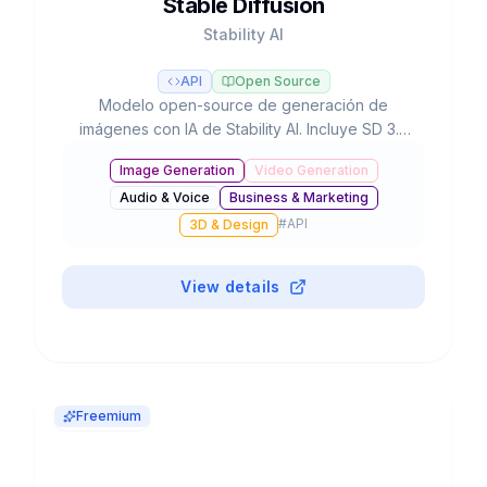
Stable Diffusion
Stability AI
API
Open Source
Modelo open-source de generación de
imágenes con IA de Stability AI. Incluye SD 3.5
con 8.1B parámetros, ejecutable localmente en
Image Generation
Video Generation
hardware de consumo, con más de 10,000
Audio & Voice
Business & Marketing
modelos fine-tuned y licencia gratuita para uso
#
API
comercial.
3D & Design
View details
Freemium