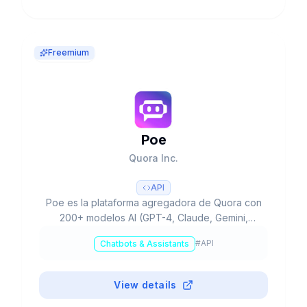
Freemium
Poe
Quora Inc.
API
Poe es la plataforma agregadora de Quora con
200+ modelos AI (GPT-4, Claude, Gemini,
Llama) en una interfaz. 1M+ bots, economía de
#
API
Chatbots & Assistants
creadores, imagen/video/audio. Free a
$250/mes. $75M funding a16z.
View details