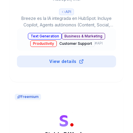
API
Breeze es la IA integrada en HubSpot. Incluye
Copilot, Agents autónomos (Content, Social,
Prospecting, Customer) e Intelligence. Fundada
Text Generation
Business & Marketing
2006, NYSE:HUBS. $2.99B revenue, 247K+
#
API
Productivity
Customer Support
clientes. Plataforma unificada de marketing,
ventas y servicio.
View details
Freemium