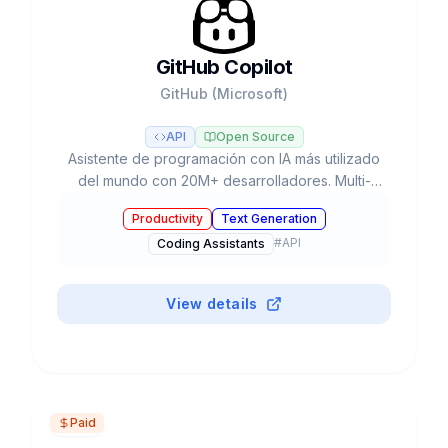
GitHub Copilot
GitHub (Microsoft)
API
Open Source
Asistente de programación con IA más utilizado
del mundo con 20M+ desarrolladores. Multi-
modelo (GPT-5, Claude, Gemini), Agent Mode,
Productivity
Text Generation
Coding Agent autónomo y plan gratuito.
#
API
Coding Assistants
View details
Paid