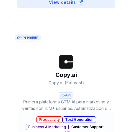
View details
Freemium
Copy.ai
Copy.ai (Fullcast)
API
Primera plataforma GTM AI para marketing y
ventas con 15M+ usuarios. Automatización de
workflows, 90+ templates, múltiples LLMs (GPT-
Productivity
Text Generation
4, Claude 3) y plan gratuito disponible.
Business & Marketing
Customer Support