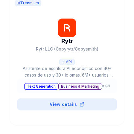
Freemium
Rytr
Rytr LLC (Copyrytr/Copysmith)
API
Asistente de escritura AI económico con 40+
casos de uso y 30+ idiomas. 6M+ usuarios.
Adquirido por Copysmith en 2022. Ideal para
#
API
Text Generation
Business & Marketing
freelancers, marketers y pequeñas empresas.
View details