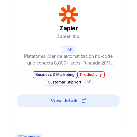
Zapier
Zapier, Inc.
API
Plataforma líder de automatización no-code
que conecta 8,000+ apps. Fundada 2011
(Missouri), valoración $5B con solo $1.4M en
Business & Marketing
Productivity
funding. 3M+ usuarios, 100K+ clientes pagados.
#
API
Customer Support
Ahora con AI Agents, Copilot y Chatbots.
View details
Freemium