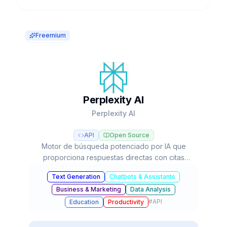
Freemium
Perplexity AI
Perplexity AI
API
Open Source
Motor de búsqueda potenciado por IA que
proporciona respuestas directas con citas
verificables, investigación profunda
Text Generation
Chatbots & Assistants
automatizada y acceso a múltiples modelos LLM
Business & Marketing
Data Analysis
como GPT-5, Claude y Gemini.
#
API
Education
Productivity