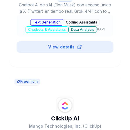
Chatbot AI de xAI (Elon Musk) con acceso único
a X (Twitter) en tiempo real. Grok 4/4.1 con tool
use nativo, DeepSearch, Voice+Vision.
Text Generation
Coding Assistants
Valorado en $200-230B.
#
API
Chatbots & Assistants
Data Analysis
View details
Freemium
ClickUp AI
Mango Technologies, Inc. (ClickUp)