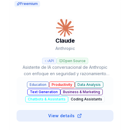
Freemium
Claude
Anthropic
API
Open Source
Asistente de IA conversacional de Anthropic
con enfoque en seguridad y razonamiento
avanzado, líder en tareas de programación y
Education
Productivity
Data Analysis
flujos de trabajo agénticos con modelos Opus,
Text Generation
Business & Marketing
Sonnet y Haiku.
Chatbots & Assistants
Coding Assistants
#
API
View details