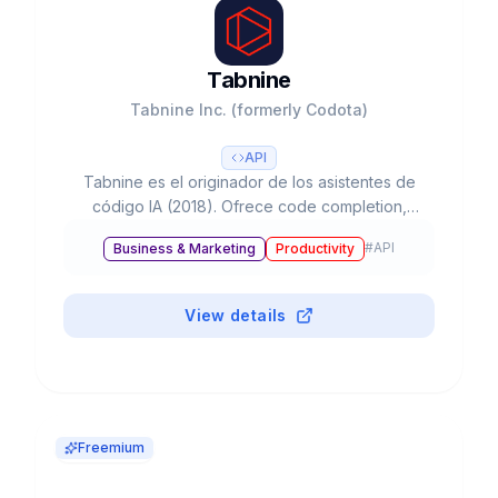
Tabnine
Tabnine Inc. (formerly Codota)
API
Tabnine es el originador de los asistentes de
código IA (2018). Ofrece code completion,
chat, y AI agents para todo el SDLC. Privacy-
#
API
Business & Marketing
Productivity
first con deployment SaaS, VPC, on-prem o air-
gapped. 1M+ developers, 80+ lenguajes.
Fundado 2013 en Tel Aviv. $55M funding.
View details
Freemium