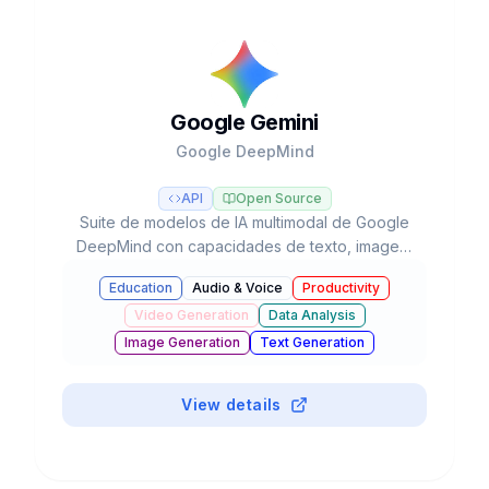
Google Gemini
Google DeepMind
API
Open Source
Suite de modelos de IA multimodal de Google
DeepMind con capacidades de texto, imagen,
audio, video y código, integrada en el
Education
Audio & Voice
Productivity
ecosistema de Google con agentes autónomos
Video Generation
Data Analysis
y razonamiento avanzado.
Image Generation
Text Generation
Business & Marketing
Chatbots & Assistants
#
API
Coding Assistants
View details