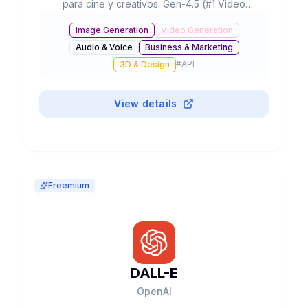
para cine y creativos. Gen-4.5 (#1 Video
Arena), partnerships con Lionsgate/IMAX,
Image Generation
Video Generation
300K+ clientes y valoración de $3B+.
Audio & Voice
Business & Marketing
#
API
3D & Design
View details
Freemium
DALL-E
OpenAI