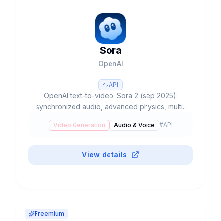
Sora
OpenAI
API
OpenAI text-to-video. Sora 2 (sep 2025):
synchronized audio, advanced physics, multi-
shot. ChatGPT Plus $20/mes (50 videos), Pro
#
API
Video Generation
Audio & Voice
$200/mes (500+unlimited). Invite-only
US/Canada.
View details
Freemium