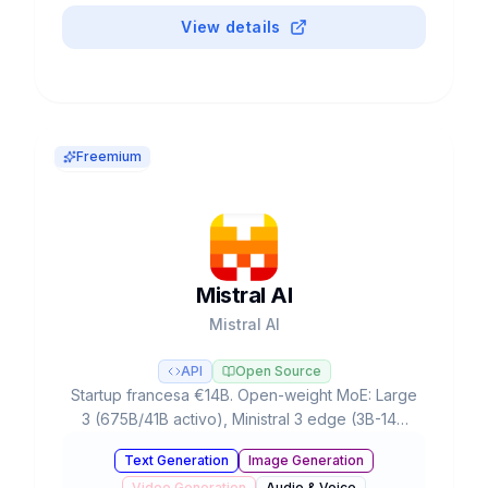
View details
Freemium
Mistral AI
Mistral AI
API
Open Source
Startup francesa €14B. Open-weight MoE: Large
3 (675B/41B activo), Ministral 3 edge (3B-14B
offline), Devstral 2 coding (72.2% SWE-bench).
Text Generation
Image Generation
Apache 2.0.
Video Generation
Audio & Voice