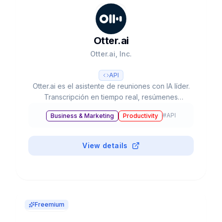
Otter.ai
Otter.ai, Inc.
API
Otter.ai es el asistente de reuniones con IA líder.
Transcripción en tiempo real, resúmenes
automáticos, action items y AI Chat. Fundada
#
API
Business & Marketing
Productivity
2016. $100M+ ARR, 25M+ usuarios, 1B+
reuniones. Meeting Agents con voz activa
(2025).
View details
Freemium