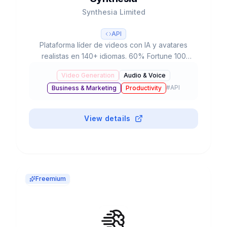
Synthesia Limited
API
Plataforma líder de videos con IA y avatares
realistas en 140+ idiomas. 60% Fortune 100
como clientes, $4B valoración, 240+ avatares y
Video Generation
Audio & Voice
reducción del 90% en tiempo de producción.
#
API
Business & Marketing
Productivity
View details
Freemium