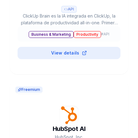
API
ClickUp Brain es la IA integrada en ClickUp, la
plataforma de productividad all-in-one. Primera
red neuronal que conecta proyectos, docs y
#
API
Business & Marketing
Productivity
conocimiento. Fundada 2017. $4B valoración,
$300M+ revenue, 10M+ usuarios. GPT-4o,
Claude, Gemini integrados.
View details
Freemium
HubSpot AI
HubSpot, Inc.