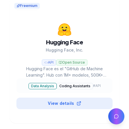
Freemium
Hugging Face
Hugging Face, Inc.
API
Open Source
Hugging Face es el "GitHub de Machine
Learning". Hub con 1M+ modelos, 500K+
datasets, 250K+ Spaces. Transformers,
#
API
Data Analysis
Coding Assistants
Diffusers, PEFT. $4.5B valuación, ~$130M
revenue. Free + PRO $9/mes.
View details