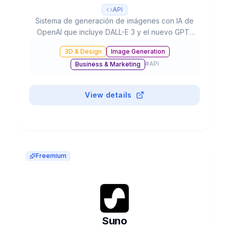
API
Sistema de generación de imágenes con IA de
OpenAI que incluye DALL-E 3 y el nuevo GPT-
Image-1, con capacidades de texto a imagen,
3D & Design
Image Generation
edición, inpainting y resolución hasta 4K,
#
API
Business & Marketing
integrado en ChatGPT y disponible vía API.
View details
Freemium
Suno