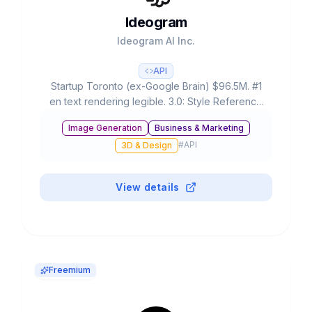
Ideogram
Ideogram AI Inc.
API
Startup Toronto (ex-Google Brain) $96.5M. #1
en text rendering legible. 3.0: Style Reference
(3 imágenes), 4.3B presets, ELO rating #1. Free:
Image Generation
Business & Marketing
20-25 prompts/día.
#
API
3D & Design
View details
Freemium