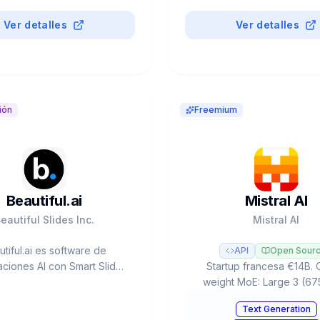
Ver detalles
Ver detalles
ión
Freemium
Beautiful.ai
Mistral AI
eautiful Slides Inc.
Mistral AI
tiful.ai es software de
API
Open Sour
ciones AI con Smart Slides
Startup francesa €14B.
iseño) y DesignerBot (text-
weight MoE: Large 3 (67
). 50-75% más rápido que
activo), Ministral 3 edge
Text Generation
Point. 1M+ usuarios, 36K
offline), Devstral 2 codin