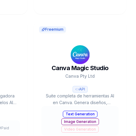
Freemium
Canva Magic Studio
Canva Pty Ltd
API
egadora
Suite completa de herramientas AI
los AI
en Canva. Genera diseños,
lama) en
imágenes, videos y texto con IA.
Text Generation
onomía de
220M usuarios, usado 16B+ veces.
Image Generation
/audio.
Valorada en $42B.
#
Paid
funding
Video Generation