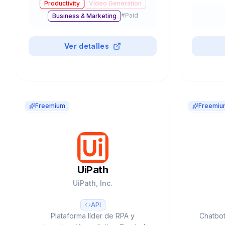
Productivity
Video Generation
Underlord AI y SquadCast.
empresa
#
Paid
Business & Marketing
Ver detalles
Freemium
Freemiu
UiPath
UiPath, Inc.
API
Plataforma líder de RPA y
Chatbot