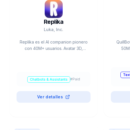
Replika
Luka, Inc.
Replika es el AI companion pionero
QuillBo
con 40M+ usuarios. Avatar 3D,
50M+
AR/VR, voice/video calls. Free o
paraf
Pro $19.99/mes. Apoyo emocional
Plagia
24/7, bienestar mental. Fundado
Summariz
2017 por Eugenia Kuyda.
Free: 1
Tex
#
Paid
Chatbots & Assistants
$8.33/
Ver detalles