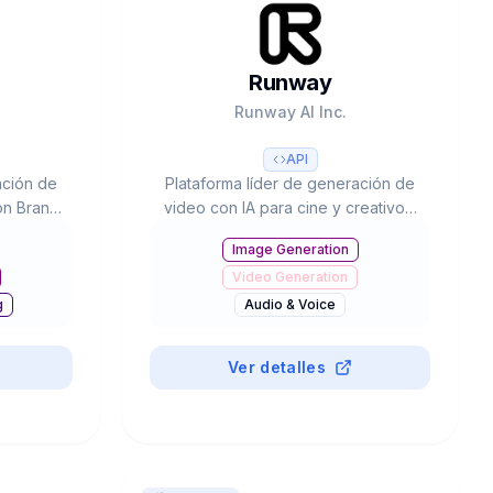
Runway
Runway AI Inc.
API
ación de
Plataforma líder de generación de
on Brand
video con IA para cine y creativos.
 50+
Gen-4.5 (#1 Video Arena),
Image Generation
SEO y
partnerships con Lionsgate/IMAX,
Video Generation
sado por
300K+ clientes y valoración de
0.
$3B+.
g
Audio & Voice
Business & Marketing
#
Paid
3D & Design
Ver detalles