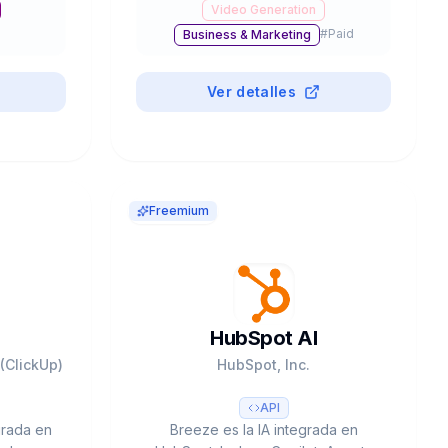
Video Generation
2.0.
$6.6B valoración, 41% Fortune 500.
#
Paid
Business & Marketing
Ver detalles
#
Paid
Freemium
HubSpot AI
(ClickUp)
HubSpot, Inc.
API
egrada en
Breeze es la IA integrada en