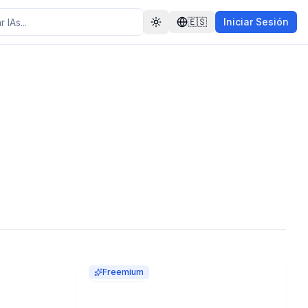
🇪🇸
Iniciar Sesión
Toggle theme
Freemium