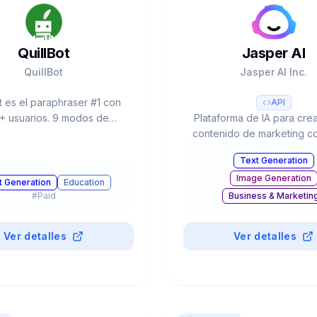
QuillBot
Jasper AI
QuillBot
Jasper AI Inc.
t es el paraphraser #1 con
API
 usuarios. 9 modos de
Plataforma de IA para cre
raseo, Grammar Checker,
contenido de marketing c
rism Checker, AI Detector,
Voice personalizado,
Text Generation
er, Translator 45+ idiomas.
templates, integración 
Image Generation
25 palabras. Premium desde
colaboración en equipo. U
t Generation
Education
mes. Chrome, Word, Docs.
20% del Fortune 50
#
Paid
Business & Marketin
#
Paid
Productivity
Ver detalles
Ver detalles