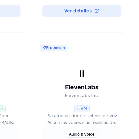
Business & Marketing
#
Paid
3D & Design
Productivity
Ver detalles
Freemium
ElevenLabs
ElevenLabs Inc.
ce
API
 Open-
Plataforma líder de síntesis de voz
5B/41B
AI con las voces más realistas del
 (3B-14B
mercado. Eleven v3 (70+ idiomas),
Audio & Voice
g (72.2%
voice cloning, dubbing, música AI.