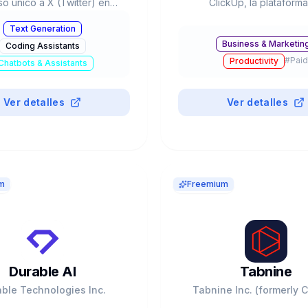
o único a X (Twitter) en
ClickUp, la plataform
eal. Grok 4/4.1 con tool use
productividad all-in-one.
Text Generation
 DeepSearch, Voice+Vision.
red neuronal que con
Business & Marketin
Coding Assistants
lorado en $200-230B.
proyectos, docs y conoci
#
Paid
Productivity
Fundada 2017. $4B valor
Chatbots & Assistants
$300M+ revenue, 10M+ us
#
Paid
Data Analysis
GPT-4o, Claude, Gemini in
Ver detalles
Ver detalles
m
Freemium
Durable AI
Tabnine
ble Technologies Inc.
Tabnine Inc. (formerly 