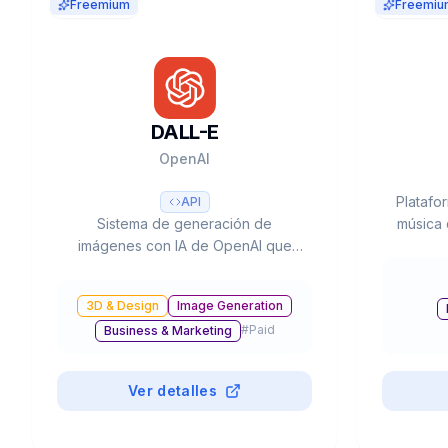
Freemium
Freemiu
DALL-E
OpenAI
Platafo
API
Sistema de generación de
música 
imágenes con IA de OpenAI que
co
incluye DALL-E 3 y el nuevo GPT-
instrum
Image-1, con capacidades de texto
texto. V
3D & Design
Image Generation
a imagen, edición, inpainting y
#
Paid
Business & Marketing
resolución hasta 4K, integrado en
ChatGPT y disponible vía API.
Ver detalles