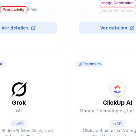
Image Generation
s. Pro $12/mes anual. $16M
SWE-bench). Apache 
#
Paid
Productivity
funding.
Video Generation
Audio & Voice
Coding Assistants
Ver detalles
Ver detalles
Chatbots & Assistants
m
Freemium
Grok
ClickUp AI
xAI
Mango Technologies, Inc. 
API
API
 AI de xAI (Elon Musk) con
ClickUp Brain es la IA int