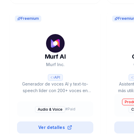
Freemium
Freemiu
Murf AI
Murf Inc.
API
Generador de voces AI y text-to-
Asisten
speech líder con 200+ voces en
más uti
35+ idiomas. Murf Falcon API con
desar
Produ
55ms latency. 99.38% accuracy.
(GPT-5
#
Paid
Audio & Voice
C
Integración Canva, Google Slides.
Mode, 
6M+ usuarios. Trusted by 300+
Forbes 2000.
Ver detalles