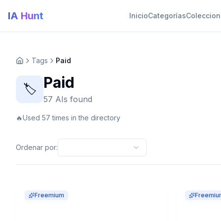
IA Hunt
Inicio
Categorías
Coleccio
Tags
Paid
Paid
🏷️
57 AIs found
🔥
Used 57 times in the directory
Ordenar por
:
Freemium
Freemiu