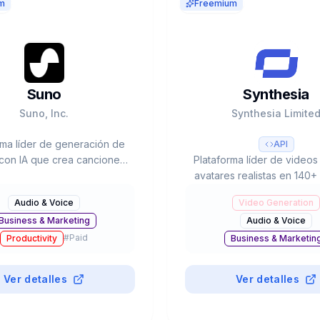
m
Freemium
Suno
Synthesia
Suno, Inc.
Synthesia Limite
rma líder de generación de
API
con IA que crea canciones
Plataforma líder de videos
mpletas con vocals e
avatares realistas en 140+
entación desde prompts de
60% Fortune 100 como cl
Audio & Voice
Video Generation
alorada en $2.45B con 12M+
$4B valoración, 240+ ava
Business & Marketing
Audio & Voice
usuarios.
reducción del 90% en ti
#
Paid
producción.
Productivity
Business & Marketin
#
Paid
Productivity
Ver detalles
Ver detalles