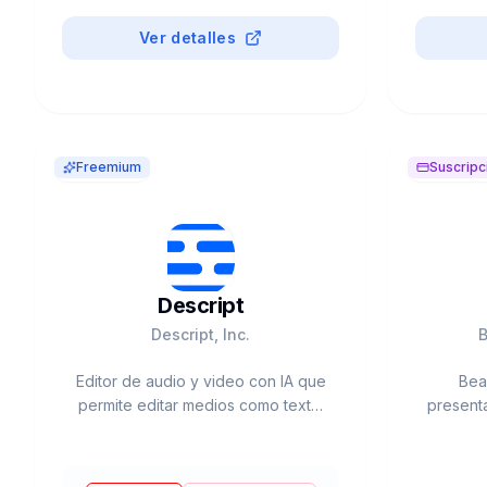
Ver detalles
Freemium
Suscripc
Descript
Descript, Inc.
B
Editor de audio y video con IA que
Beau
permite editar medios como texto.
presenta
Fundado por Andrew Mason (ex-
(auto-d
Groupon). $550M valoración.
to-deck
Incluye Overdub, Studio Sound,
Power