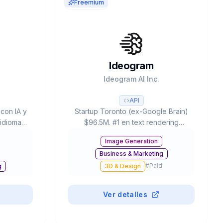
Freemium
Ideogram
d
Ideogram AI Inc.
API
 con IA y
Startup Toronto (ex-Google Brain)
 idiomas.
$96.5M. #1 en text rendering
ientes,
legible. 3.0: Style Reference (3
Image Generation
tares y
imágenes), 4.3B presets, ELO rating
Business & Marketing
empo de
#1. Free: 20-25 prompts/día.
#
Paid
g
3D & Design
Ver detalles