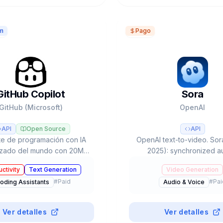
m
Pago
GitHub Copilot
Sora
GitHub (Microsoft)
OpenAI
API
Open Source
API
te de programación con IA
OpenAI text-to-video. Sor
lizado del mundo con 20M+
2025): synchronized a
rolladores. Multi-modelo
advanced physics, multi
ctivity
Text Generation
Video Generation
, Claude, Gemini), Agent
ChatGPT Plus $20/mes (50 
#
Paid
#
Pai
oding Assistants
Audio & Voice
Coding Agent autónomo y
Pro $200/mes (500+unlim
plan gratuito.
Invite-only US/Cana
Ver detalles
Ver detalles