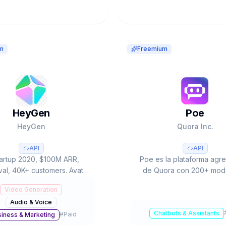
m
Freemium
HeyGen
Poe
HeyGen
Quora Inc.
API
API
tartup 2020, $100M ARR,
Poe es la plataforma agr
al, 40K+ customers. Avatar
de Quora con 200+ mode
to→video. Video Translator
(GPT-4, Claude, Gemini, L
Video Generation
anguages lip-sync. Creator
una interfaz. 1M+ bots, ec
Audio & Voice
s unlimited. G2 #1 Fastest
creadores, imagen/video
Chatbots & Assistants
#
Paid
Growing 2025.
Free a $250/mes. $75M 
iness & Marketing
a16z.