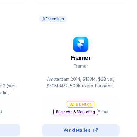
Freemium
Framer
Framer
Amsterdam 2014, $163M, $2B val,
a 2 (sep
$50M ARR, 500K users. Founders:
udio,
Koen Bok & Jorn van Dijk (ex-
-shot.
Facebook Sofa). AI Wireframer:
3D & Design
videos),
prompt→site. 40% YC S2024.
d
#
Paid
Business & Marketing
ited).
Clients: Miro, Perplexity, Scale AI.
da.
Figma-like. Profitable. Mini $5, Pro
$30.
Ver detalles