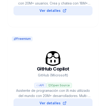
con 20M+ usuarios. Crea y chatea con 18M+
personajes. Google acqui-hire $2.7B (2024).
Ver detalles
Free ilimitado, c.ai+ $9.99/mes. 2h/día
engagement promedio.
Freemium
GitHub Copilot
GitHub (Microsoft)
API
Open Source
Asistente de programación con IA más utilizado
del mundo con 20M+ desarrolladores. Multi-
modelo (GPT-5, Claude, Gemini), Agent Mode,
Ver detalles