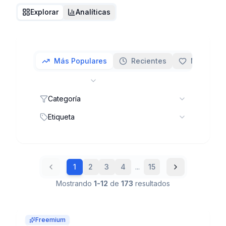
Explorar
Analíticas
Más Populares
Recientes
Más Favor
Categoría
Etiqueta
1
2
3
4
...
15
Mostrando
1
-
12
de
173
resultados
Freemium