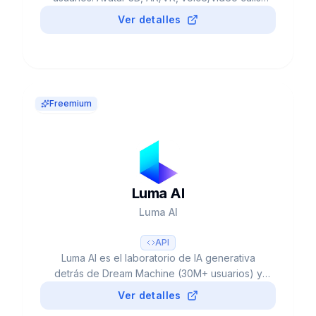
Free o Pro $19.99/mes. Apoyo emocional 24/7,
Ver detalles
bienestar mental. Fundado 2017 por Eugenia
Kuyda.
Freemium
Luma AI
Luma AI
API
Luma AI es el laboratorio de IA generativa
detrás de Dream Machine (30M+ usuarios) y
Ray3, el primer modelo de video con
Ver detalles
razonamiento. HDR 16-bit, ACES EXR, Ray3