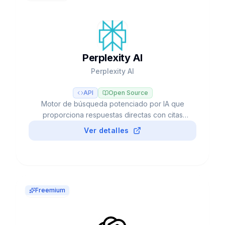
Perplexity AI
Perplexity AI
API
Open Source
Motor de búsqueda potenciado por IA que
proporciona respuestas directas con citas
verificables, investigación profunda
Ver detalles
automatizada y acceso a múltiples modelos LLM
como GPT-5, Claude y Gemini.
Freemium