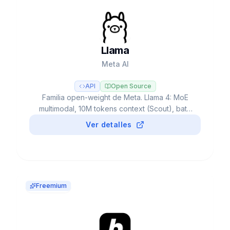
Llama
Meta AI
API
Open Source
Familia open-weight de Meta. Llama 4: MoE
multimodal, 10M tokens context (Scout), bate
GPT-4o. Gratis < 700M MAU. Safety tools
Ver detalles
incluidos.
Freemium