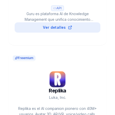
API
Guru es plataforma AI de Knowledge
Management que unifica conocimiento
empresarial. AI Search, Knowledge Agents,
Ver detalles
Content Verification. Usado por Shopify,
Spotify, Slack. $68M funding, ~$63M revenue.
Self-Serve $25/seat/mes.
Freemium
Replika
Luka, Inc.
Replika es el AI companion pionero con 40M+
usuarios. Avatar 3D, AR/VR, voice/video calls.