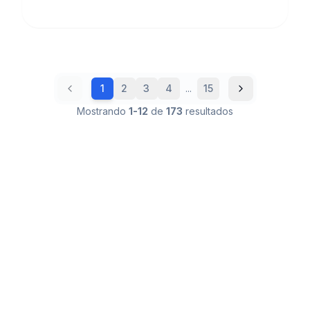
Modify para performances reales. $4B
valoración. Partners: Adobe, HUMAIN, Amazon.
Free/desde $9.99/mes.
1
2
3
4
...
15
Mostrando
1
-
12
de
173
resultados