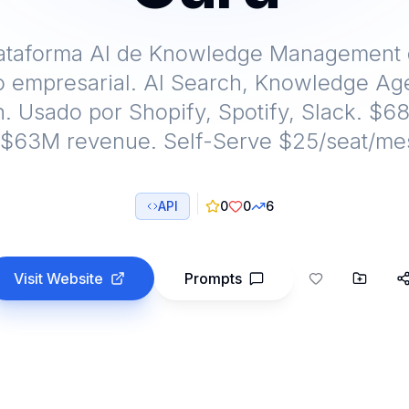
ataforma AI de Knowledge Management 
 empresarial. AI Search, Knowledge Ag
on. Usado por Shopify, Spotify, Slack. $6
$63M revenue. Self-Serve $25/seat/me
API
0
0
6
Visit Website
Prompts