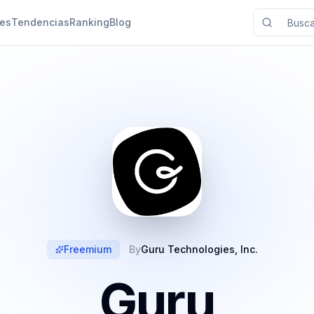
nes
Tendencias
Ranking
Blog
Freemium
By
Guru Technologies, Inc.
Guru