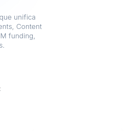
que unifica
ents, Content
8M funding,
s.