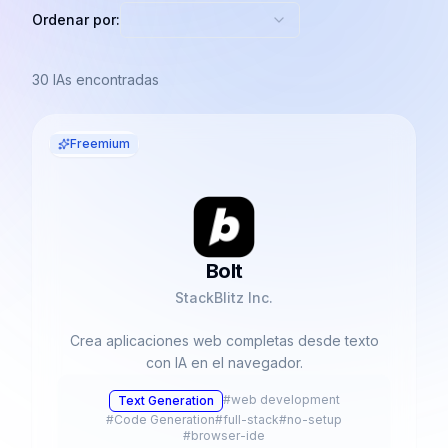
Ordenar por:
30
IAs encontradas
Freemium
Bolt
StackBlitz Inc.
Crea aplicaciones web completas desde texto
con IA en el navegador.
#
web development
Text Generation
#
Code Generation
#
full-stack
#
no-setup
#
browser-ide