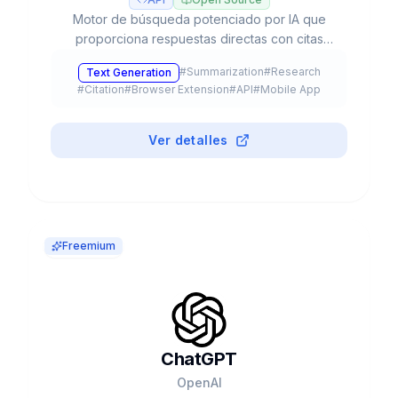
Motor de búsqueda potenciado por IA que
proporciona respuestas directas con citas
verificables, investigación profunda
#
Summarization
#
Research
Text Generation
automatizada y acceso a múltiples modelos LLM
#
Citation
#
Browser Extension
#
API
#
Mobile App
como GPT-5, Claude y Gemini.
Ver detalles
Freemium
ChatGPT
OpenAI