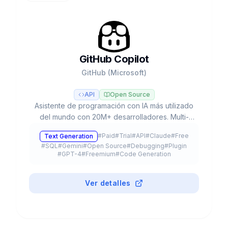
GitHub Copilot
GitHub (Microsoft)
API
Open Source
Asistente de programación con IA más utilizado
del mundo con 20M+ desarrolladores. Multi-
modelo (GPT-5, Claude, Gemini), Agent Mode,
#
Paid
#
Trial
#
API
#
Claude
#
Free
Text Generation
Coding Agent autónomo y plan gratuito.
#
SQL
#
Gemini
#
Open Source
#
Debugging
#
Plugin
#
GPT-4
#
Freemium
#
Code Generation
Ver detalles