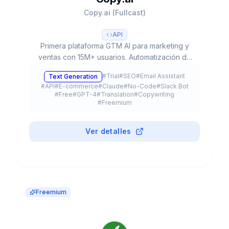
Copy.ai (Fullcast)
API
Primera plataforma GTM AI para marketing y
ventas con 15M+ usuarios. Automatización de
workflows, 90+ templates, múltiples LLMs (GPT-
#
Trial
#
SEO
#
Email Assistant
Text Generation
4, Claude 3) y plan gratuito disponible.
#
API
#
E-commerce
#
Claude
#
No-Code
#
Slack Bot
#
Free
#
GPT-4
#
Translation
#
Copywriting
#
Freemium
Ver detalles
Freemium