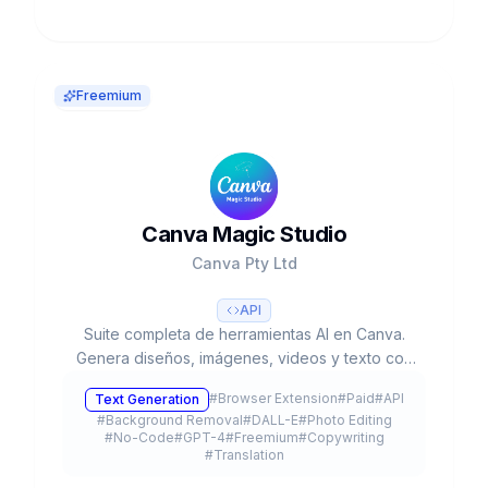
Freemium
Canva Magic Studio
Canva Pty Ltd
API
Suite completa de herramientas AI en Canva.
Genera diseños, imágenes, videos y texto con
IA. 220M usuarios, usado 16B+ veces. Valorada
#
Browser Extension
#
Paid
#
API
Text Generation
en $42B.
#
Background Removal
#
DALL-E
#
Photo Editing
#
No-Code
#
GPT-4
#
Freemium
#
Copywriting
#
Translation