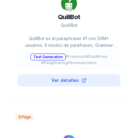
QuillBot
QuillBot
QuillBot es el paraphraser #1 con 50M+
usuarios. 9 modos de parafraseo, Grammar
Checker, Plagiarism Checker, AI Detector,
#
Freemium
#
Paid
#
Free
Text Generation
Summarizer, Translator 45+ idiomas. Free: 125
#
Paraphrasing
#
Summarization
palabras. Premium desde $8.33/mes. Chrome,
Word, Docs.
Ver detalles
Pago