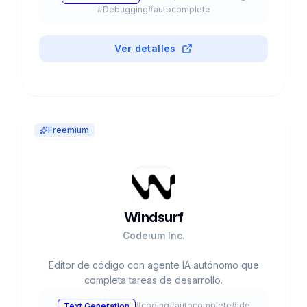
#
Debugging
#
autocomplete
Ver detalles
Freemium
Windsurf
Codeium Inc.
Editor de código con agente IA autónomo que
completa tareas de desarrollo.
#
coding
#
autocomplete
#
ide
Text Generation