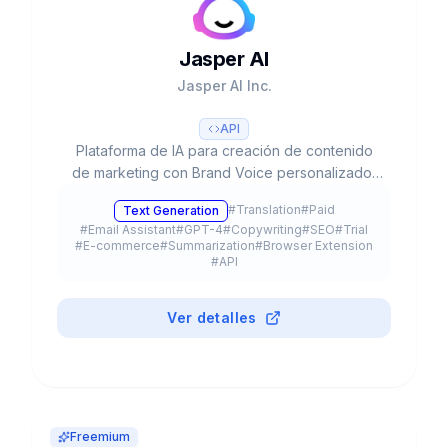
Jasper AI
Jasper AI Inc.
API
Plataforma de IA para creación de contenido
de marketing con Brand Voice personalizado,
50+ templates, integración SEO y colaboración
#
Translation
#
Paid
Text Generation
en equipo. Usado por 20% del Fortune 500.
#
Email Assistant
#
GPT-4
#
Copywriting
#
SEO
#
Trial
#
E-commerce
#
Summarization
#
Browser Extension
#
API
Ver detalles
Freemium