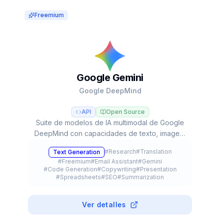
Freemium
Google Gemini
Google DeepMind
API
Open Source
Suite de modelos de IA multimodal de Google
DeepMind con capacidades de texto, imagen,
audio, video y código, integrada en el
#
Research
#
Translation
Text Generation
ecosistema de Google con agentes autónomos
#
Freemium
#
Email Assistant
#
Gemini
y razonamiento avanzado.
#
Code Generation
#
Copywriting
#
Presentation
#
Spreadsheets
#
SEO
#
Summarization
#
Browser Extension
#
API
#
Meeting Assistant
#
Education
#
Mobile App
#
Plugin
Ver detalles