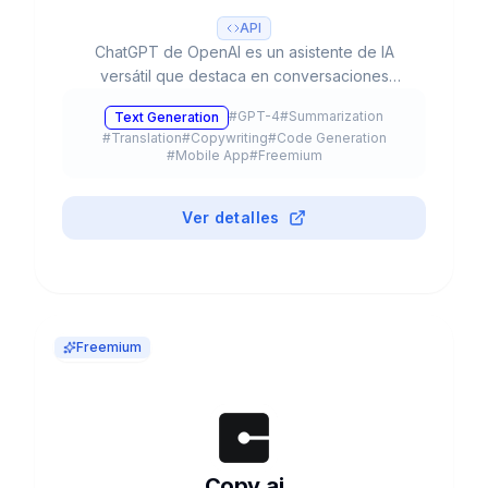
API
ChatGPT de OpenAI es un asistente de IA
versátil que destaca en conversaciones
naturales, creación de contenido y resolución
#
GPT-4
#
Summarization
Text Generation
de problemas complejos. Con sus capacidades
#
Translation
#
Copywriting
#
Code Generation
multimodales avanzadas, procesa texto, voz e
#
Mobile App
#
Freemium
imágenes para optimizar tu productividad y
creatividad.
Ver detalles
Freemium
Copy.ai