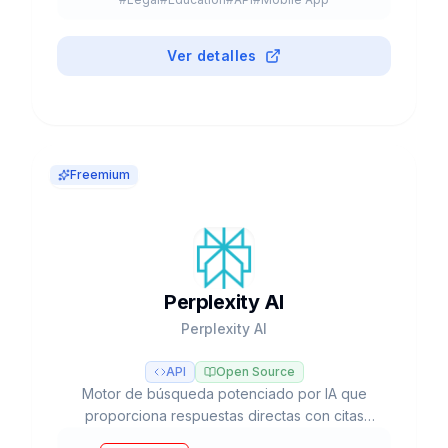
#
Browser Extension
#
Plugin
#
Freemium
Ver detalles
Freemium
Perplexity AI
Perplexity AI
API
Open Source
Motor de búsqueda potenciado por IA que
proporciona respuestas directas con citas
verificables, investigación profunda