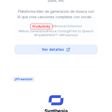
Suno, Inc.
Plataforma líder de generación de música con
IA que crea canciones completas con vocals e
instrumentación desde prompts de texto.
#
Browser Extension
Productivity
Valorada en $2.45B con 12M+ usuarios.
#
Music Generation
#
Voice Cloning
#
Text to Speech
#
Paid
#
API
#
GPT-4
#
Freemium
Ver detalles
Freemium
Synthesia