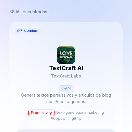
88
IAs encontradas
Freemium
TextCraft AI
TextCraft Labs
API
Genera textos persuasivos y artículos de blog
con IA en segundos.
#
text-generation
#
marketing
Productivity
#
Copywriting
#
nlp