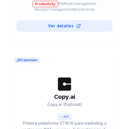
#
AI
#
task management
Productivity
#
project management
#
productivity
Ver detalles
Freemium
Copy.ai
Copy.ai (Fullcast)
API
Primera plataforma GTM AI para marketing y