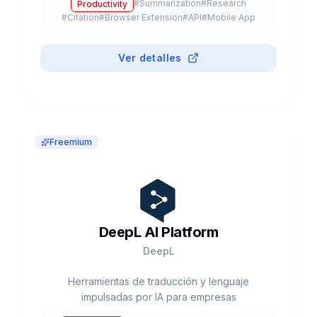
#
Summarization
#
Research
Productivity
automatizada y acceso a múltiples modelos LLM
#
Citation
#
Browser Extension
#
API
#
Mobile App
como GPT-5, Claude y Gemini.
Ver detalles
Freemium
DeepL AI Platform
DeepL
Herramientas de traducción y lenguaje
impulsadas por IA para empresas