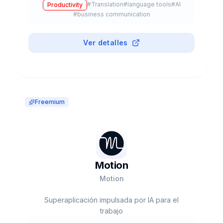
#
Translation
#
language tools
#
AI
Productivity
#
business communication
Ver detalles
Freemium
Motion
Motion
Superaplicación impulsada por IA para el
trabajo