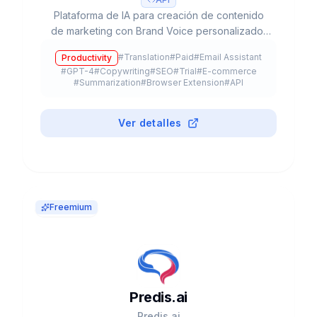
Plataforma de IA para creación de contenido
de marketing con Brand Voice personalizado,
50+ templates, integración SEO y colaboración
#
Translation
#
Paid
#
Email Assistant
Productivity
en equipo. Usado por 20% del Fortune 500.
#
GPT-4
#
Copywriting
#
SEO
#
Trial
#
E-commerce
#
Summarization
#
Browser Extension
#
API
Ver detalles
Freemium
Predis.ai
Predis.ai