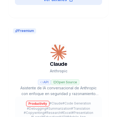
Freemium
Claude
Anthropic
API
Open Source
Asistente de IA conversacional de Anthropic
con enfoque en seguridad y razonamiento
avanzado, líder en tareas de programación y
#
Claude
#
Code Generation
Productivity
flujos de trabajo agénticos con modelos Opus,
#
Debugging
#
Summarization
#
Translation
Sonnet y Haiku.
#
Copywriting
#
Research
#
Excel
#
Presentation
#
Legal
#
Education
#
API
#
Mobile App