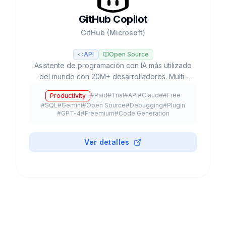
GitHub Copilot
GitHub (Microsoft)
API
Open Source
Asistente de programación con IA más utilizado
del mundo con 20M+ desarrolladores. Multi-
modelo (GPT-5, Claude, Gemini), Agent Mode,
#
Paid
#
Trial
#
API
#
Claude
#
Free
Productivity
Coding Agent autónomo y plan gratuito.
#
SQL
#
Gemini
#
Open Source
#
Debugging
#
Plugin
#
GPT-4
#
Freemium
#
Code Generation
Ver detalles