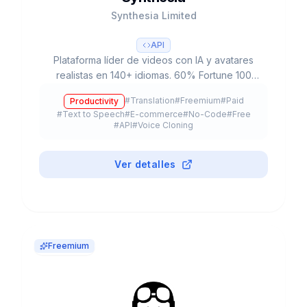
Synthesia Limited
API
Plataforma líder de videos con IA y avatares
realistas en 140+ idiomas. 60% Fortune 100
como clientes, $4B valoración, 240+ avatares y
#
Translation
#
Freemium
#
Paid
Productivity
reducción del 90% en tiempo de producción.
#
Text to Speech
#
E-commerce
#
No-Code
#
Free
#
API
#
Voice Cloning
Ver detalles
Freemium