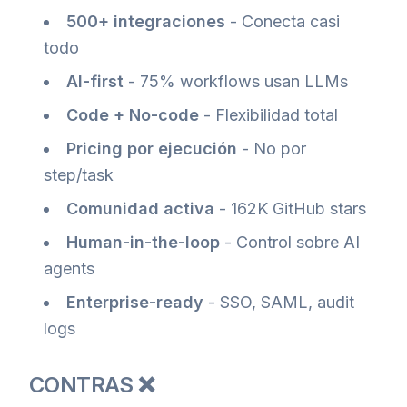
500+ integraciones
- Conecta casi
todo
AI-first
- 75% workflows usan LLMs
Code + No-code
- Flexibilidad total
Pricing por ejecución
- No por
step/task
Comunidad activa
- 162K GitHub stars
Human-in-the-loop
- Control sobre AI
agents
Enterprise-ready
- SSO, SAML, audit
logs
CONTRAS ❌