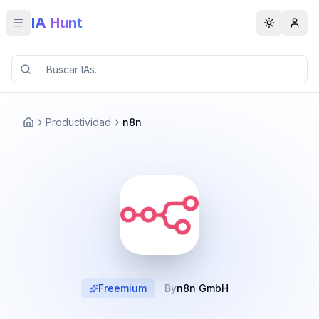
IA Hunt
Toggle menu
Toggle t
Productividad
n8n
Freemium
By
n8n GmbH