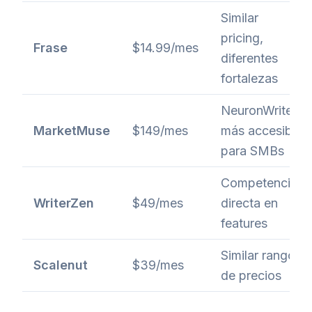
Similar
pricing,
Frase
$14.99/mes
diferentes
fortalezas
NeuronWriter
MarketMuse
$149/mes
más accesible
para SMBs
Competencia
WriterZen
$49/mes
directa en
features
Similar rango
Scalenut
$39/mes
de precios