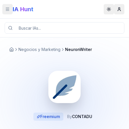
IA Hunt
Toggle menu
Toggle t
Negocios y Marketing
NeuronWriter
Freemium
By
CONTADU