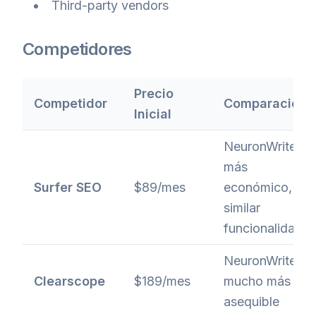
Third-party vendors
Competidores
Precio
Competidor
Comparación
Inicial
NeuronWriter
más
Surfer SEO
$89/mes
económico,
similar
funcionalidad
NeuronWriter
Clearscope
$189/mes
mucho más
asequible