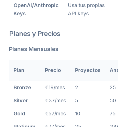
OpenAI/Anthropic
Usa tus propias
Keys
API keys
Planes y Precios
Planes Mensuales
Plan
Precio
Proyectos
Anális
Bronze
€19/mes
2
25
Silver
€37/mes
5
50
Gold
€57/mes
10
75
Platinum
€77/mes
25
100