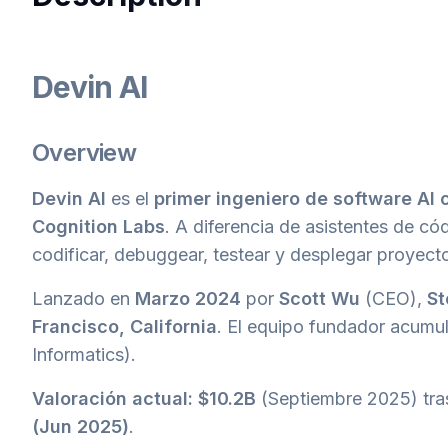
Devin AI
Overview
Devin AI
es el
primer ingeniero de software A
Cognition Labs
. A diferencia de asistentes de có
codificar, debuggear, testear y desplegar proyec
Lanzado en
Marzo 2024
por
Scott Wu
(CEO),
St
Francisco, California
. El equipo fundador acumu
Informatics).
Valoración actual: $10.2B
(Septiembre 2025) tras
(Jun 2025)
.