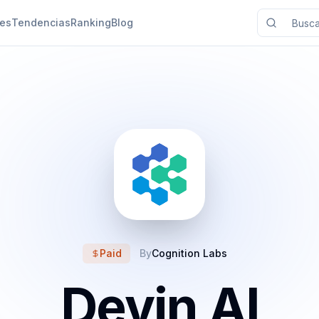
nes
Tendencias
Ranking
Blog
Paid
By
Cognition Labs
Devin AI