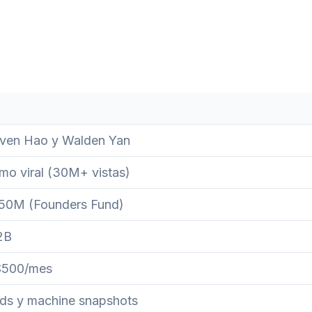
even Hao y Walden Yan
mo viral (30M+ vistas)
350M (Founders Fund)
2B
 $500/mes
ds y machine snapshots