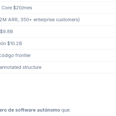
an Core $20/mes
82M ARR, 350+ enterprise customers)
~$9.8B
ión $10.2B
ódigo frontier
nnotated structure
ero de software autónomo
que: