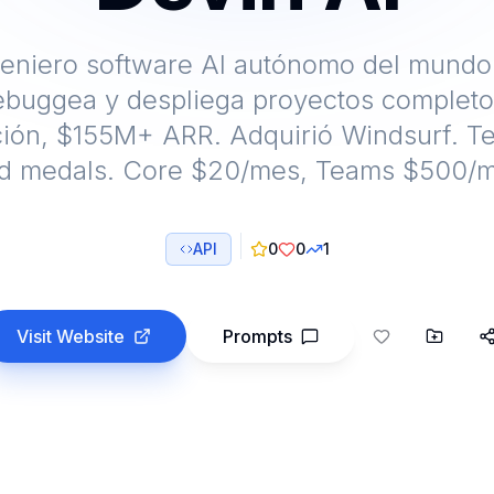
geniero software AI autónomo del mundo. 
debuggea y despliega proyectos completos
ción, $155M+ ARR. Adquirió Windsurf. Te
ld medals. Core $20/mes, Teams $500/m
API
0
0
1
Visit Website
Prompts