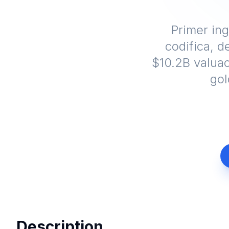
Primer in
codifica, 
$10.2B valua
go
Description