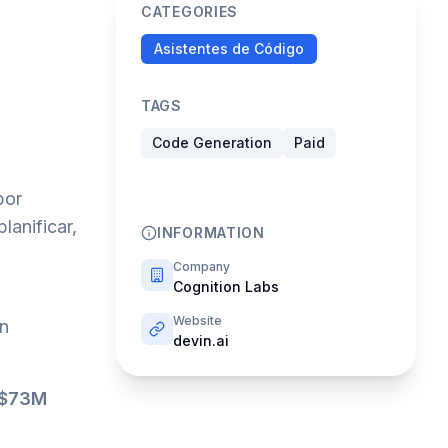
CATEGORIES
Asistentes de Código
TAGS
Code Generation
Paid
por
lanificar,
INFORMATION
Company
Cognition Labs
Website
in
devin.ai
 $73M