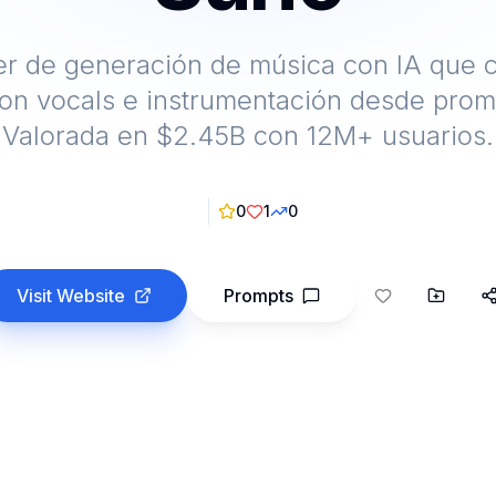
der de generación de música con IA que 
on vocals e instrumentación desde promp
Valorada en $2.45B con 12M+ usuarios.
0
1
0
Visit Website
Prompts