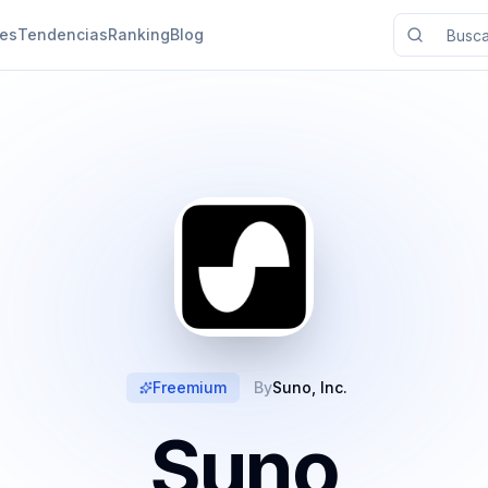
nes
Tendencias
Ranking
Blog
Freemium
By
Suno, Inc.
Suno