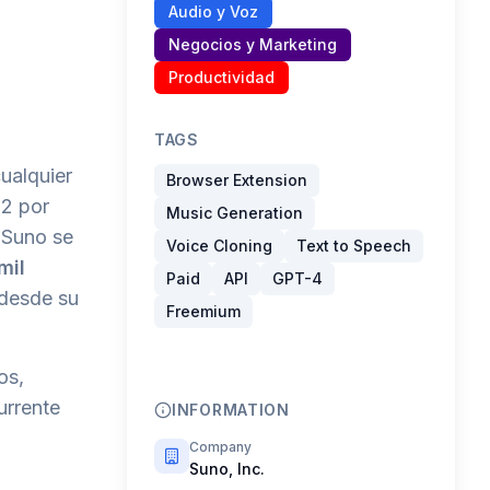
Audio y Voz
Negocios y Marketing
Productividad
TAGS
cualquier
Browser Extension
22 por
Music Generation
 Suno se
Voice Cloning
Text to Speech
mil
Paid
API
GPT-4
desde su
Freemium
os,
urrente
INFORMATION
Company
Suno, Inc.