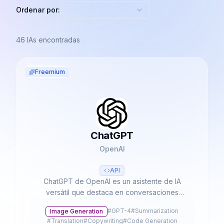
Ordenar por:
46
IAs encontradas
Freemium
ChatGPT
OpenAI
API
ChatGPT de OpenAI es un asistente de IA
versátil que destaca en conversaciones
naturales, creación de contenido y resolución
#
GPT-4
#
Summarization
Image Generation
de problemas complejos. Con sus capacidades
#
Translation
#
Copywriting
#
Code Generation