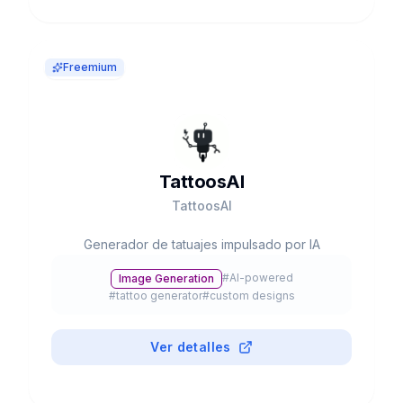
Freemium
TattoosAI
TattoosAI
Generador de tatuajes impulsado por IA
#
AI-powered
Image Generation
#
tattoo generator
#
custom designs
Ver detalles