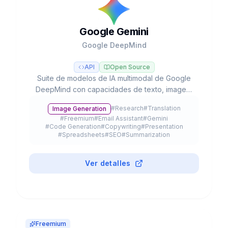
Google Gemini
Google DeepMind
API
Open Source
Suite de modelos de IA multimodal de Google
DeepMind con capacidades de texto, imagen,
audio, video y código, integrada en el
#
Research
#
Translation
Image Generation
ecosistema de Google con agentes autónomos
#
Freemium
#
Email Assistant
#
Gemini
y razonamiento avanzado.
#
Code Generation
#
Copywriting
#
Presentation
#
Spreadsheets
#
SEO
#
Summarization
#
Browser Extension
#
API
#
Meeting Assistant
#
Education
#
Mobile App
#
Plugin
Ver detalles
Freemium