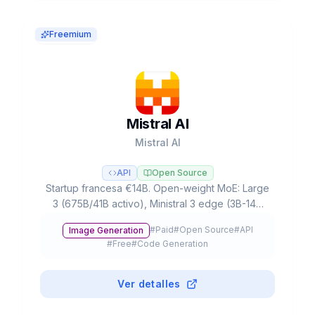
Freemium
Mistral AI
Mistral AI
API
Open Source
Startup francesa €14B. Open-weight MoE: Large
3 (675B/41B activo), Ministral 3 edge (3B-14B
offline), Devstral 2 coding (72.2% SWE-bench).
#
Paid
#
Open Source
#
API
Image Generation
Apache 2.0.
#
Free
#
Code Generation
Ver detalles