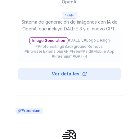
OpenAI
API
Sistema de generación de imágenes con IA de
OpenAI que incluye DALL-E 3 y el nuevo GPT-
Image-1, con capacidades de texto a imagen,
#
DALL-E
#
Logo Design
Image Generation
edición, inpainting y resolución hasta 4K,
#
Photo Editing
#
Background Removal
integrado en ChatGPT y disponible vía API.
#
Browser Extension
#
API
#
Free
#
Paid
#
Mobile App
#
Freemium
#
GPT-4
Ver detalles
Freemium