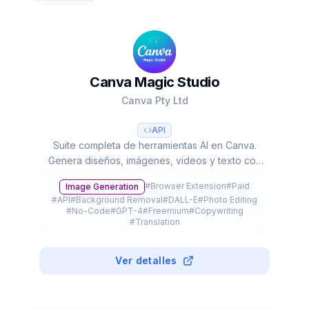
Canva Magic Studio
Canva Pty Ltd
API
Suite completa de herramientas AI en Canva.
Genera diseños, imágenes, videos y texto con
IA. 220M usuarios, usado 16B+ veces. Valorada
#
Browser Extension
#
Paid
Image Generation
en $42B.
#
API
#
Background Removal
#
DALL-E
#
Photo Editing
#
No-Code
#
GPT-4
#
Freemium
#
Copywriting
#
Translation
Ver detalles