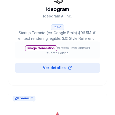
Ideogram
Ideogram AI Inc.
API
Startup Toronto (ex-Google Brain) $96.5M. #1
en text rendering legible. 3.0: Style Reference
(3 imágenes), 4.3B presets, ELO rating #1. Free:
#
Freemium
#
Paid
#
API
Image Generation
20-25 prompts/día.
#
Photo Editing
Ver detalles
Freemium