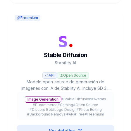
Freemium
Stable Diffusion
Stability AI
API
Open Source
Modelo open-source de generación de
imágenes con IA de Stability AI. Incluye SD 3.5
con 8.1B parámetros, ejecutable localmente en
#
Stable Diffusion
#
Avatars
Image Generation
hardware de consumo, con más de 10,000
#
E-commerce
#
Gaming
#
Open Source
modelos fine-tuned y licencia gratuita para uso
#
Discord Bot
#
Logo Design
#
Photo Editing
comercial.
#
Background Removal
#
API
#
Free
#
Freemium
Ver detalles