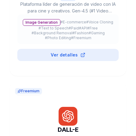
Plataforma líder de generación de video con IA
para cine y creativos. Gen-4.5 (#1 Video
Arena), partnerships con Lionsgate/IMAX,
#
E-commerce
#
Voice Cloning
Image Generation
300K+ clientes y valoración de $3B+.
#
Text to Speech
#
Paid
#
API
#
Free
#
Background Removal
#
Fashion
#
Gaming
#
Photo Editing
#
Freemium
Ver detalles
Freemium
DALL-E