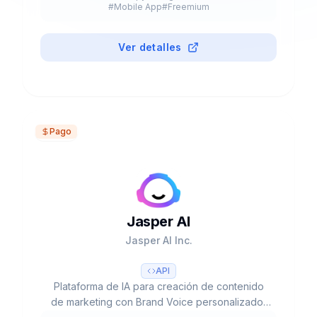
multimodales avanzadas, procesa texto, voz e
#
Mobile App
#
Freemium
imágenes para optimizar tu productividad y
creatividad.
Ver detalles
Pago
Jasper AI
Jasper AI Inc.
API
Plataforma de IA para creación de contenido
de marketing con Brand Voice personalizado,