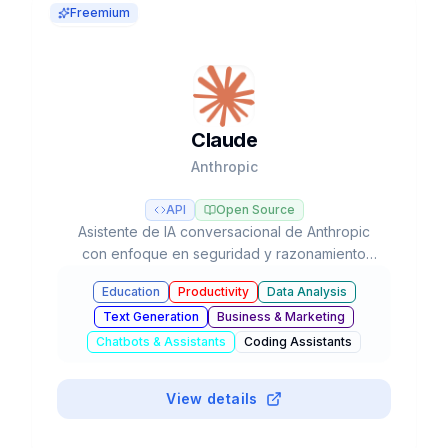
Freemium
Claude
Anthropic
API
Open Source
Asistente de IA conversacional de Anthropic
con enfoque en seguridad y razonamiento
avanzado, líder en tareas de programación y
Education
Productivity
Data Analysis
flujos de trabajo agénticos con modelos Opus,
Text Generation
Business & Marketing
Sonnet y Haiku.
Chatbots & Assistants
Coding Assistants
#
Mobile App
View details