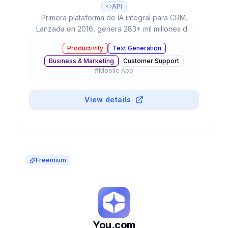
API
Primera plataforma de IA integral para CRM.
Lanzada en 2016, genera 283+ mil millones de
predicciones diarias. Incluye Einstein GPT (IA
Productivity
Text Generation
generativa) y Agentforce (agentes autónomos).
Business & Marketing
Customer Support
Integrado en todos los clouds de Salesforce.
#
Mobile App
View details
Freemium
You.com