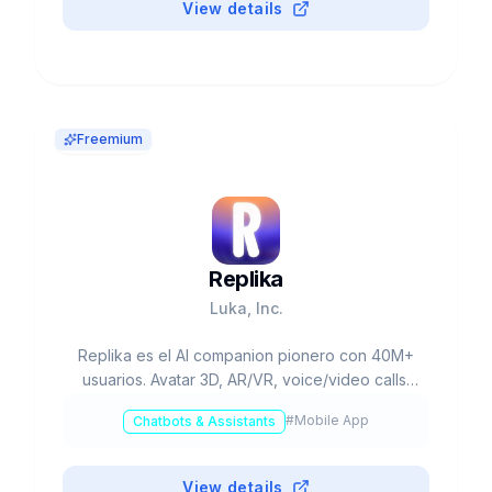
View details
Freemium
Replika
Luka, Inc.
Replika es el AI companion pionero con 40M+
usuarios. Avatar 3D, AR/VR, voice/video calls.
Free o Pro $19.99/mes. Apoyo emocional 24/7,
#
Mobile App
Chatbots & Assistants
bienestar mental. Fundado 2017 por Eugenia
Kuyda.
View details