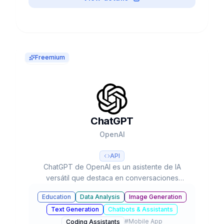
Freemium
ChatGPT
OpenAI
API
ChatGPT de OpenAI es un asistente de IA
versátil que destaca en conversaciones
naturales, creación de contenido y resolución
Education
Data Analysis
Image Generation
de problemas complejos. Con sus capacidades
Text Generation
Chatbots & Assistants
multimodales avanzadas, procesa texto, voz e
#
Mobile App
imágenes para optimizar tu productividad y
Coding Assistants