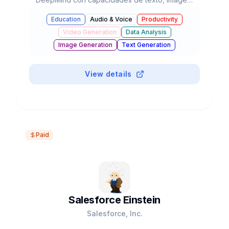
audio, video y código, integrada en el
Education
Audio & Voice
Productivity
ecosistema de Google con agentes autónomos
Video Generation
Data Analysis
y razonamiento avanzado.
Image Generation
Text Generation
Business & Marketing
Chatbots & Assistants
#
Mobile App
Coding Assistants
View details
Paid
Salesforce Einstein
Salesforce, Inc.