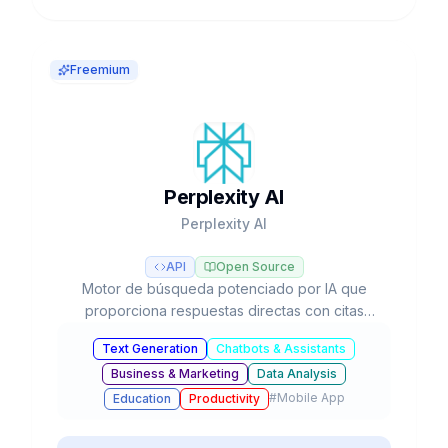
Freemium
Perplexity AI
Perplexity AI
API
Open Source
Motor de búsqueda potenciado por IA que
proporciona respuestas directas con citas
verificables, investigación profunda
Text Generation
Chatbots & Assistants
automatizada y acceso a múltiples modelos LLM
Business & Marketing
Data Analysis
como GPT-5, Claude y Gemini.
#
Mobile App
Education
Productivity