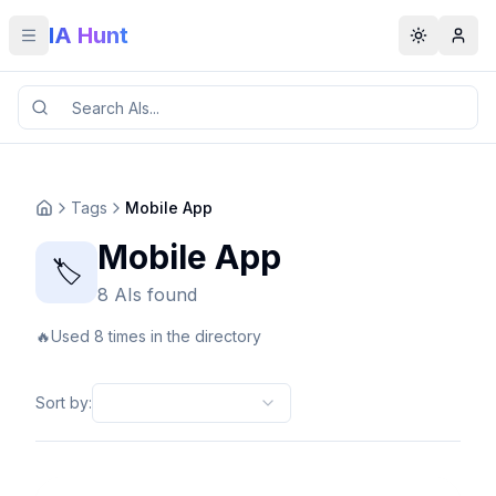
IA Hunt
Toggle menu
Toggle t
Tags
Mobile App
Mobile App
🏷️
8 AIs found
🔥
Used 8 times in the directory
Sort by
: