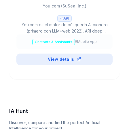
You.com (SuSea, Inc.)
API
You.com es el motor de búsqueda AI pionero
(primero con LLM+web 2022). ARI deep
research 500+ fuentes (TIME Best Invention
#
Mobile App
Chatbots & Assistants
2025). Unicornio $1.5B. API enterprise 99.9%
uptime. YouPro $15/mes.
View details
IA Hunt
Discover, compare and find the perfect Artificial
Intelligence for your project.