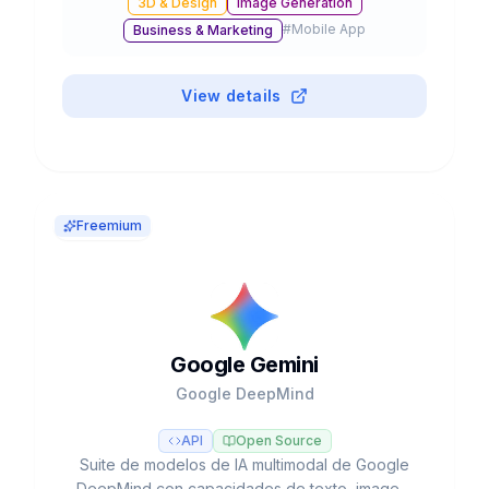
3D & Design
Image Generation
edición, inpainting y resolución hasta 4K,
#
Mobile App
Business & Marketing
integrado en ChatGPT y disponible vía API.
View details
Freemium
Google Gemini
Google DeepMind
API
Open Source
Suite de modelos de IA multimodal de Google
DeepMind con capacidades de texto, imagen,