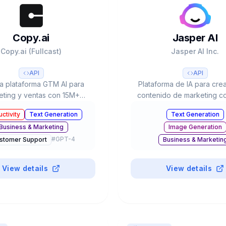
Copy.ai
Jasper AI
Copy.ai (Fullcast)
Jasper AI Inc.
API
API
a plataforma GTM AI para
Plataforma de IA para cre
eting y ventas con 15M+
contenido de marketing c
rios. Automatización de
Voice personalizado,
ctivity
Text Generation
Text Generation
s, 90+ templates, múltiples
templates, integración 
Business & Marketing
Image Generation
(GPT-4, Claude 3) y plan
colaboración en equipo. U
#
GPT-4
gratuito disponible.
20% del Fortune 50
stomer Support
Business & Marketin
#
GPT-
Productivity
View details
View details