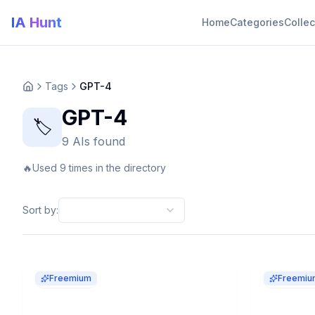
IA Hunt
Home
Categories
Collec
Tags
GPT-4
GPT-4
🏷️
9 AIs found
🔥
Used 9 times in the directory
Sort by
:
Freemium
Freemiu