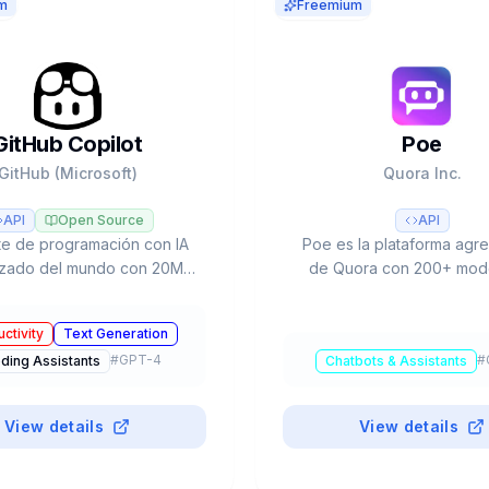
m
Freemium
GitHub Copilot
Poe
GitHub (Microsoft)
Quora Inc.
API
Open Source
API
te de programación con IA
Poe es la plataforma agr
lizado del mundo con 20M+
de Quora con 200+ mode
rolladores. Multi-modelo
(GPT-4, Claude, Gemini, L
, Claude, Gemini), Agent
una interfaz. 1M+ bots, ec
ctivity
Text Generation
Coding Agent autónomo y
creadores, imagen/video
#
GPT-4
#
ding Assistants
Chatbots & Assistants
plan gratuito.
Free a $250/mes. $75M 
a16z.
View details
View details