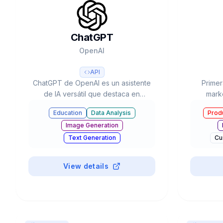
ChatGPT
OpenAI
API
ChatGPT de OpenAI es un asistente
Primer
de IA versátil que destaca en
mark
conversaciones naturales, creación
usua
Education
Data Analysis
Produ
de contenido y resolución de
workflow
Image Generation
problemas complejos. Con sus
LLMs 
capacidades multimodales
Text Generation
Cu
avanzadas, procesa texto, voz e
Chatbots & Assistants
imágenes para optimizar tu
#
GPT-4
Coding Assistants
View details
productividad y creatividad.