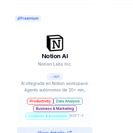
Freemium
Notion AI
Notion Labs Inc.
API
AI integrada en Notion workspace.
Agents autónomos de 20+ min,
multi-modelo (GPT-5, Claude Opus
Productivity
Data Analysis
4.1, o3), Enterprise Search, 100M+
Business & Marketing
usuarios, $10-12B valuation.
#
GPT-4
Chatbots & Assistants
View details