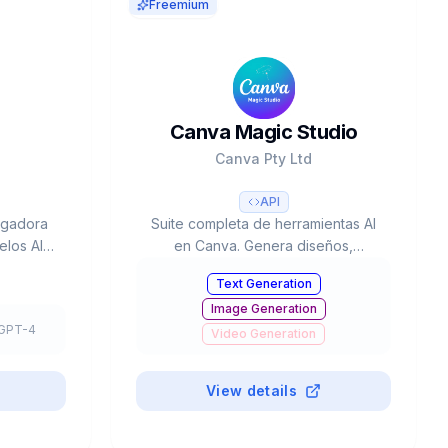
Freemium
Canva Magic Studio
Canva Pty Ltd
API
egadora
Suite completa de herramientas AI
los AI
en Canva. Genera diseños,
lama) en
imágenes, videos y texto con IA.
Text Generation
onomía de
220M usuarios, usado 16B+ veces.
Image Generation
/audio.
Valorada en $42B.
GPT-4
funding
Video Generation
Business & Marketing
3D & Design
Productivity
View details
#
GPT-4