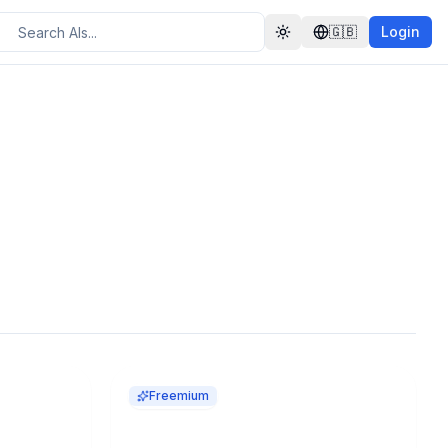
🇬🇧
Login
Toggle theme
Freemium