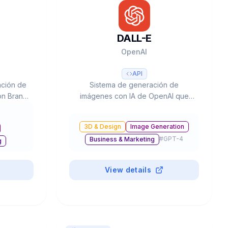
DALL-E
OpenAI
API
ación de
Sistema de generación de
on Brand
imágenes con IA de OpenAI que
 50+
incluye DALL-E 3 y el nuevo GPT-
SEO y
Image-1, con capacidades de texto
3D & Design
Image Generation
sado por
a imagen, edición, inpainting y
#
GPT-4
Business & Marketing
0.
resolución hasta 4K, integrado en
g
ChatGPT y disponible vía API.
4
View details