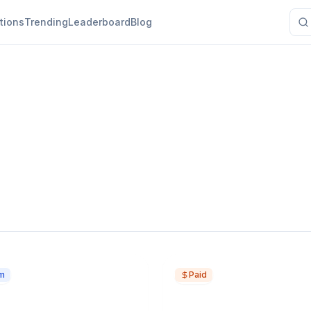
tions
Trending
Leaderboard
Blog
m
Paid