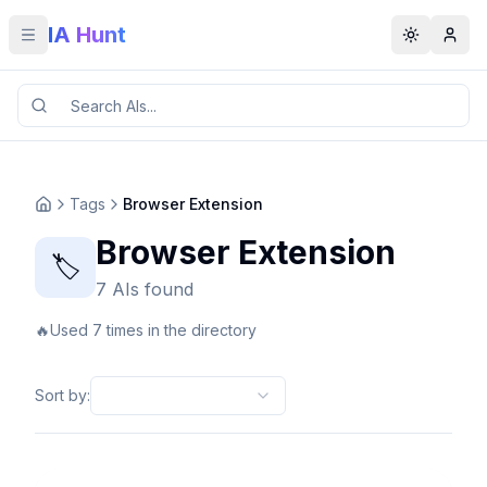
IA Hunt
Toggle menu
Toggle t
Tags
Browser Extension
Browser Extension
🏷️
7 AIs found
🔥
Used 7 times in the directory
Sort by
: