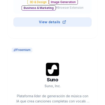
3D & Design
Image Generation
edición, inpainting y resolución hasta 4K,
#
Browser Extension
Business & Marketing
integrado en ChatGPT y disponible vía API.
View details
Freemium
Suno
Suno, Inc.
Plataforma líder de generación de música con
IA que crea canciones completas con vocals e