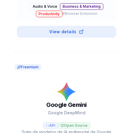
instrumentación desde prompts de texto.
Audio & Voice
Business & Marketing
Valorada en $2.45B con 12M+ usuarios.
#
Browser Extension
Productivity
View details
Freemium
Google Gemini
Google DeepMind
API
Open Source
Suite de modelos de IA multimodal de Google