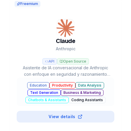
Freemium
Claude
Anthropic
API
Open Source
Asistente de IA conversacional de Anthropic
con enfoque en seguridad y razonamiento
avanzado, líder en tareas de programación y
Education
Productivity
Data Analysis
flujos de trabajo agénticos con modelos Opus,
Text Generation
Business & Marketing
Sonnet y Haiku.
Chatbots & Assistants
Coding Assistants
#
Browser Extension
View details