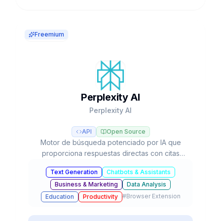
Freemium
Perplexity AI
Perplexity AI
API
Open Source
Motor de búsqueda potenciado por IA que
proporciona respuestas directas con citas
verificables, investigación profunda
Text Generation
Chatbots & Assistants
automatizada y acceso a múltiples modelos LLM
Business & Marketing
Data Analysis
como GPT-5, Claude y Gemini.
#
Browser Extension
Education
Productivity