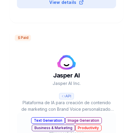
View details
Paid
Jasper AI
Jasper AI Inc.
API
Plataforma de IA para creación de contenido
de marketing con Brand Voice personalizado,
50+ templates, integración SEO y colaboración
Text Generation
Image Generation
en equipo. Usado por 20% del Fortune 500.
Business & Marketing
Productivity