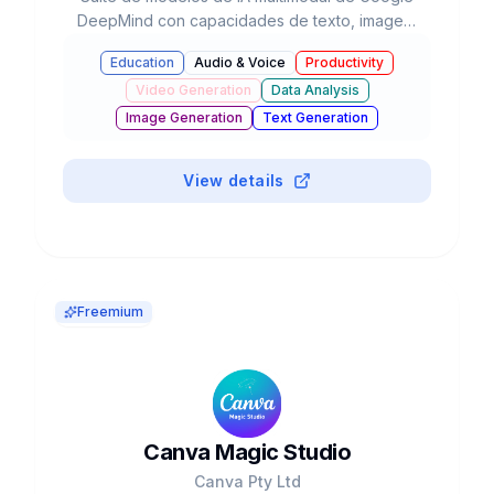
DeepMind con capacidades de texto, imagen,
audio, video y código, integrada en el
Education
Audio & Voice
Productivity
ecosistema de Google con agentes autónomos
Video Generation
Data Analysis
y razonamiento avanzado.
Image Generation
Text Generation
Business & Marketing
Chatbots & Assistants
#
Browser Extension
Coding Assistants
View details
Freemium
Canva Magic Studio
Canva Pty Ltd