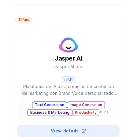
Paid
Jasper AI
Jasper AI Inc.
API
Plataforma de IA para creación de contenido
de marketing con Brand Voice personalizado,
50+ templates, integración SEO y colaboración
Text Generation
Image Generation
en equipo. Usado por 20% del Fortune 500.
#
Trial
Business & Marketing
Productivity
View details