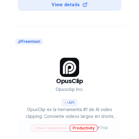
View details
Freemium
OpusClip
Opusclip Inc.
API
OpusClip es la herramienta #1 de AI video
clipping. Convierte videos largos en shorts
virales con ClipAnything, Virality Score, AI
#
Trial
Video Generation
Productivity
Reframe, captions 97% accuracy. 12M+
creadores, 57B+ views. Free: 60 créditos. Pro: