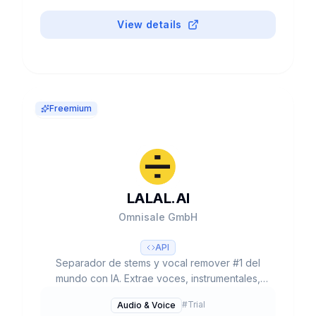
Modify para performances reales. $4B
valoración. Partners: Adobe, HUMAIN, Amazon.
View details
Free/desde $9.99/mes.
Freemium
LALAL.AI
Omnisale GmbH
API
Separador de stems y vocal remover #1 del
mundo con IA. Extrae voces, instrumentales,
batería, bajo, piano y más de canciones/videos.
#
Trial
Audio & Voice
6.79M usuarios. Andromeda neural network.