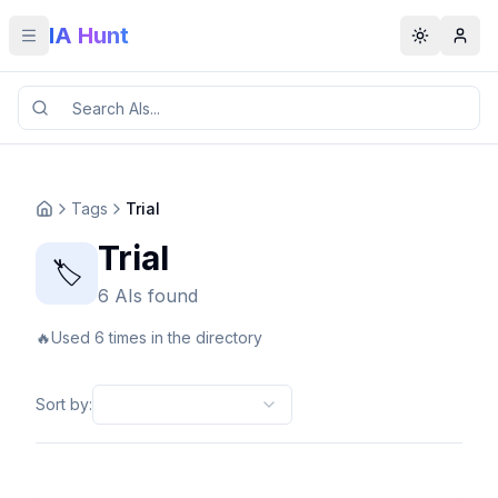
IA Hunt
Toggle menu
Toggle t
Tags
Trial
Trial
🏷️
6 AIs found
🔥
Used 6 times in the directory
Sort by
: