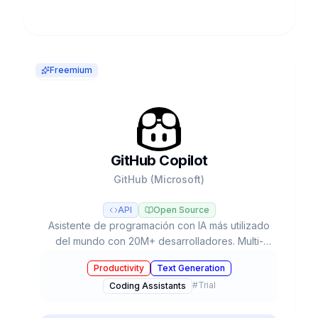
Freemium
GitHub Copilot
GitHub (Microsoft)
API
Open Source
Asistente de programación con IA más utilizado
del mundo con 20M+ desarrolladores. Multi-
modelo (GPT-5, Claude, Gemini), Agent Mode,
Productivity
Text Generation
Coding Agent autónomo y plan gratuito.
#
Trial
Coding Assistants