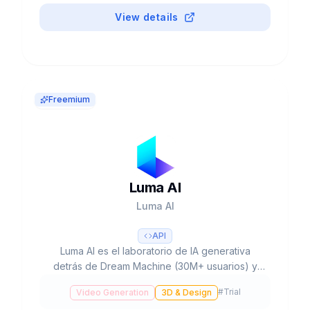
$29/mes.
View details
Freemium
Luma AI
Luma AI
API
Luma AI es el laboratorio de IA generativa
detrás de Dream Machine (30M+ usuarios) y
Ray3, el primer modelo de video con
#
Trial
Video Generation
3D & Design
razonamiento. HDR 16-bit, ACES EXR, Ray3