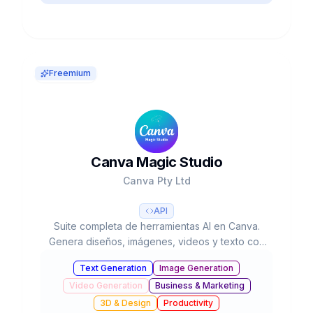
Freemium
Canva Magic Studio
Canva Pty Ltd
API
Suite completa de herramientas AI en Canva.
Genera diseños, imágenes, videos y texto con
IA. 220M usuarios, usado 16B+ veces. Valorada
Text Generation
Image Generation
en $42B.
Video Generation
Business & Marketing
3D & Design
Productivity