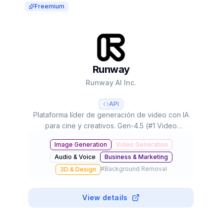
Freemium
Runway
Runway AI Inc.
API
Plataforma líder de generación de video con IA
para cine y creativos. Gen-4.5 (#1 Video
Arena), partnerships con Lionsgate/IMAX,
Image Generation
Video Generation
300K+ clientes y valoración de $3B+.
Audio & Voice
Business & Marketing
#
Background Removal
3D & Design
View details