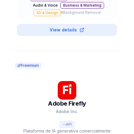
Audio & Voice
Business & Marketing
modelos fine-tuned y licencia gratuita para uso
#
Background Removal
comercial.
3D & Design
View details
Freemium
Adobe Firefly
Adobe Inc.
API
Plataforma de IA generativa comercialmente