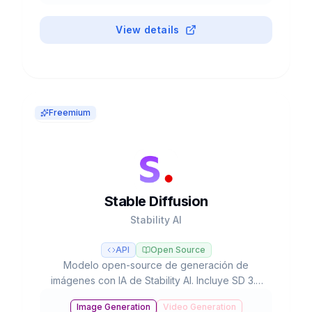
#
Background Removal
View details
Freemium
Stable Diffusion
Stability AI
API
Open Source
Modelo open-source de generación de
imágenes con IA de Stability AI. Incluye SD 3.5
con 8.1B parámetros, ejecutable localmente en
Image Generation
Video Generation
hardware de consumo, con más de 10,000