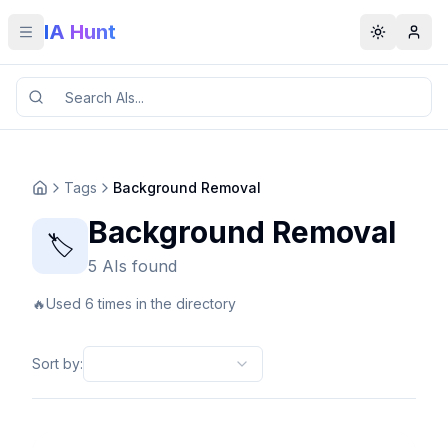
IA Hunt
Toggle menu
Toggle t
Tags
Background Removal
Background Removal
🏷️
5 AIs found
🔥
Used 6 times in the directory
Sort by
: