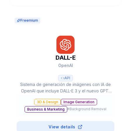
Freemium
DALL-E
OpenAI
API
Sistema de generación de imágenes con IA de
OpenAI que incluye DALL-E 3 y el nuevo GPT-
Image-1, con capacidades de texto a imagen,
3D & Design
Image Generation
edición, inpainting y resolución hasta 4K,
#
Background Removal
Business & Marketing
integrado en ChatGPT y disponible vía API.
View details