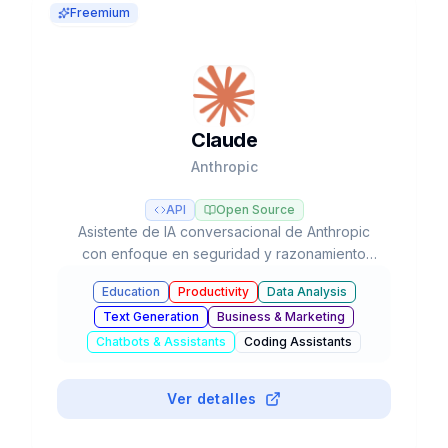
Freemium
Claude
Anthropic
API
Open Source
Asistente de IA conversacional de Anthropic
con enfoque en seguridad y razonamiento
avanzado, líder en tareas de programación y
Education
Productivity
Data Analysis
flujos de trabajo agénticos con modelos Opus,
Text Generation
Business & Marketing
Sonnet y Haiku.
Chatbots & Assistants
Coding Assistants
#
Translation
Ver detalles