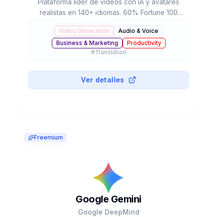
Plataforma líder de videos con IA y avatares
realistas en 140+ idiomas. 60% Fortune 100
como clientes, $4B valoración, 240+ avatares y
Video Generation
Audio & Voice
reducción del 90% en tiempo de producción.
Business & Marketing
Productivity
#
Translation
Ver detalles
Freemium
Google Gemini
Google DeepMind