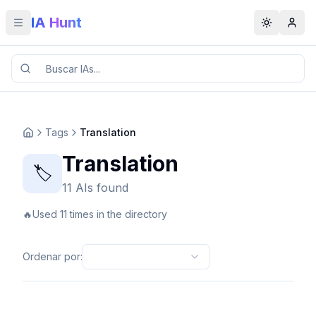
IA Hunt
Toggle menu
Toggle t
Tags
Translation
Translation
🏷️
11 AIs found
🔥
Used 11 times in the directory
Ordenar por
: