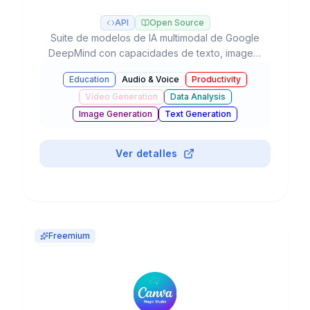
API
Open Source
Suite de modelos de IA multimodal de Google
DeepMind con capacidades de texto, imagen,
audio, video y código, integrada en el
Education
Audio & Voice
Productivity
ecosistema de Google con agentes autónomos
Video Generation
Data Analysis
y razonamiento avanzado.
Image Generation
Text Generation
Business & Marketing
Chatbots & Assistants
#
Translation
Coding Assistants
Ver detalles
Freemium