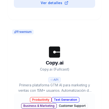
Ver detalles
Freemium
Copy.ai
Copy.ai (Fullcast)
API
Primera plataforma GTM AI para marketing y
ventas con 15M+ usuarios. Automatización de
workflows, 90+ templates, múltiples LLMs (GPT-
Productivity
Text Generation
4, Claude 3) y plan gratuito disponible.
Business & Marketing
Customer Support