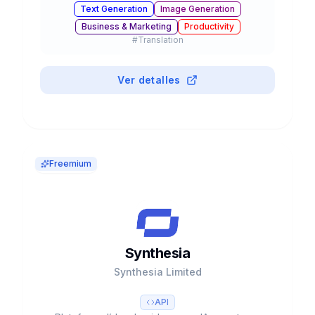
Text Generation
Image Generation
en equipo. Usado por 20% del Fortune 500.
Business & Marketing
Productivity
#
Translation
Ver detalles
Freemium
Synthesia
Synthesia Limited
API