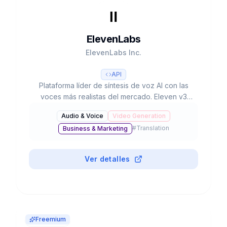
ElevenLabs
ElevenLabs Inc.
API
Plataforma líder de síntesis de voz AI con las
voces más realistas del mercado. Eleven v3
(70+ idiomas), voice cloning, dubbing, música
Audio & Voice
Video Generation
AI. $6.6B valoración, 41% Fortune 500.
#
Translation
Business & Marketing
Ver detalles
Freemium