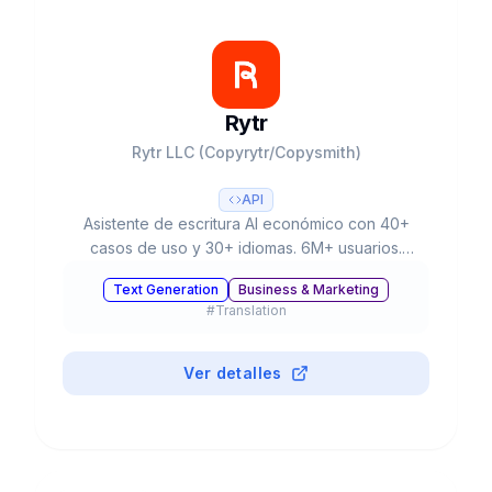
Rytr
Rytr LLC (Copyrytr/Copysmith)
API
Asistente de escritura AI económico con 40+
casos de uso y 30+ idiomas. 6M+ usuarios.
Adquirido por Copysmith en 2022. Ideal para
Text Generation
Business & Marketing
freelancers, marketers y pequeñas empresas.
#
Translation
Ver detalles