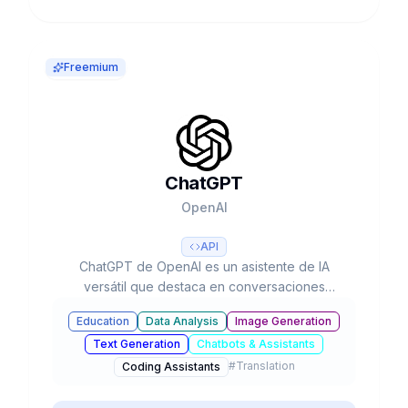
Freemium
ChatGPT
OpenAI
API
ChatGPT de OpenAI es un asistente de IA
versátil que destaca en conversaciones
naturales, creación de contenido y resolución
Education
Data Analysis
Image Generation
de problemas complejos. Con sus capacidades
Text Generation
Chatbots & Assistants
multimodales avanzadas, procesa texto, voz e
#
Translation
imágenes para optimizar tu productividad y
Coding Assistants
creatividad.