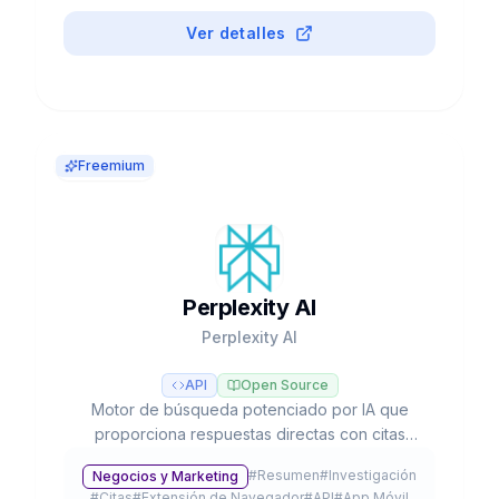
#
Freemium
Ver detalles
Freemium
Perplexity AI
Perplexity AI
API
Open Source
Motor de búsqueda potenciado por IA que
proporciona respuestas directas con citas
verificables, investigación profunda
#
Resumen
#
Investigación
Negocios y Marketing
automatizada y acceso a múltiples modelos LLM
#
Citas
#
Extensión de Navegador
#
API
#
App Móvil