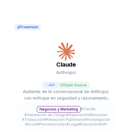
Freemium
Claude
Anthropic
API
Open Source
Asistente de IA conversacional de Anthropic
con enfoque en seguridad y razonamiento
avanzado, líder en tareas de programación y
#
Claude
Negocios y Marketing
flujos de trabajo agénticos con modelos Opus,
#
Generación de Código
#
Depuración
#
Resumen
Sonnet y Haiku.
#
Traducción
#
Redacción Publicitaria
#
Investigación
#
Excel
#
Presentaciones
#
Legal
#
Educación
#
API
#
App Móvil
#
Extensión de Navegador
#
Plugin