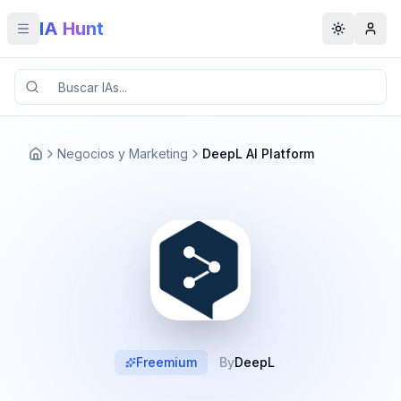
IA Hunt
Toggle menu
Toggle t
Negocios y Marketing
DeepL AI Platform
Freemium
By
DeepL