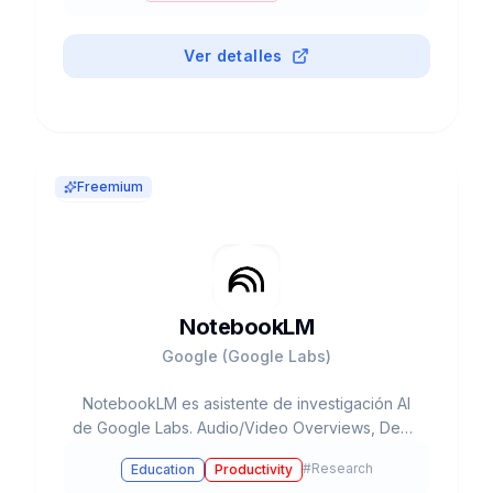
70M+ videos generados. API $0.15-$0.75/seg.
Ver detalles
Freemium
NotebookLM
Google (Google Labs)
NotebookLM es asistente de investigación AI
de Google Labs. Audio/Video Overviews, Deep
Research, Mind Maps. 48M visitas/mes, 8M
#
Research
Education
Productivity
móvil. La única IA sin alucinaciones (source