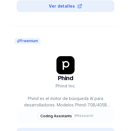
Ver detalles
Freemium
Phind
Phind Inc.
Phind es el motor de búsqueda AI para
desarrolladores. Modelos Phind-70B/405B
(92% HumanEval). 4x más rápido que GPT-4.
#
Research
Coding Assistants
Free tier generoso, Pro $20/mes. YC S22,
$11M+ funding.