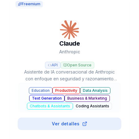
Freemium
Claude
Anthropic
API
Open Source
Asistente de IA conversacional de Anthropic
con enfoque en seguridad y razonamiento
avanzado, líder en tareas de programación y
Education
Productivity
Data Analysis
flujos de trabajo agénticos con modelos Opus,
Text Generation
Business & Marketing
Sonnet y Haiku.
Chatbots & Assistants
Coding Assistants
#
Research
Ver detalles