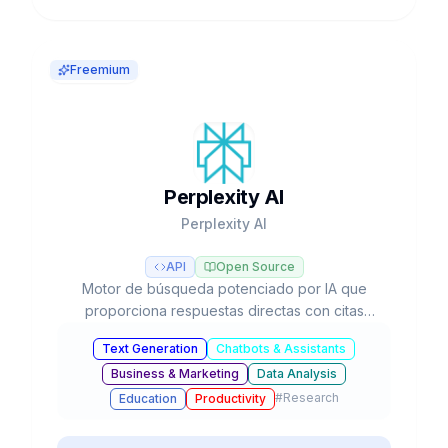
Freemium
Perplexity AI
Perplexity AI
API
Open Source
Motor de búsqueda potenciado por IA que
proporciona respuestas directas con citas
verificables, investigación profunda
Text Generation
Chatbots & Assistants
automatizada y acceso a múltiples modelos LLM
Business & Marketing
Data Analysis
como GPT-5, Claude y Gemini.
#
Research
Education
Productivity