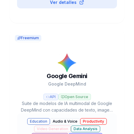
Ver detalles
Freemium
Google Gemini
Google DeepMind
API
Open Source
Suite de modelos de IA multimodal de Google
DeepMind con capacidades de texto, imagen,
audio, video y código, integrada en el
Education
Audio & Voice
Productivity
ecosistema de Google con agentes autónomos
Video Generation
Data Analysis
y razonamiento avanzado.