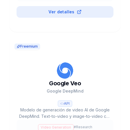
revenue. Free + PRO $9/mes.
Ver detalles
Freemium
Google Veo
Google DeepMind
API
Modelo de generación de video AI de Google
DeepMind. Text-to-video y image-to-video con
audio nativo sincronizado (diálogos, SFX,
#
Research
Video Generation
ambiente). Veo 3.1: 1080p, lip-sync preciso,