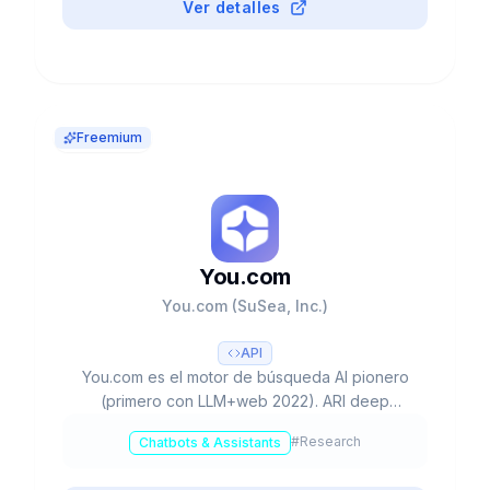
Ver detalles
Freemium
You.com
You.com (SuSea, Inc.)
API
You.com es el motor de búsqueda AI pionero
(primero con LLM+web 2022). ARI deep
research 500+ fuentes (TIME Best Invention
#
Research
Chatbots & Assistants
2025). Unicornio $1.5B. API enterprise 99.9%
uptime. YouPro $15/mes.