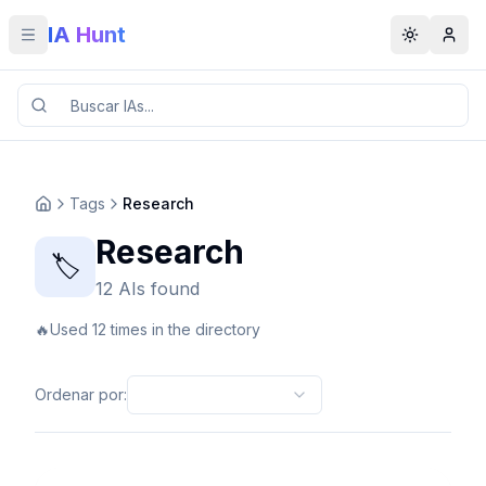
IA Hunt
Toggle menu
Toggle t
Tags
Research
Research
🏷️
12 AIs found
🔥
Used 12 times in the directory
Ordenar por
: