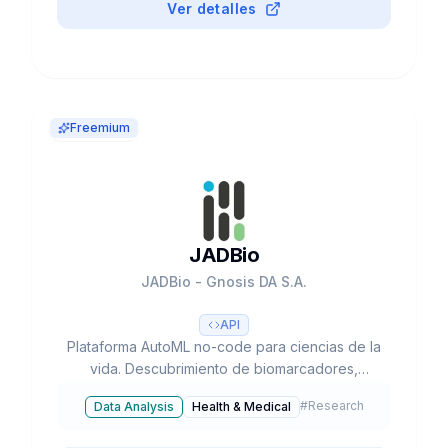
Ver detalles
Freemium
JADBio
JADBio - Gnosis DA S.A.
API
Plataforma AutoML no-code para ciencias de la
vida. Descubrimiento de biomarcadores,
análisis multi-omics y modelos predictivos sin
#
Research
Data Analysis
Health & Medical
programación. Spin-off University of Crete.
Partner de QIAGEN. Premio Spin-off of the Year