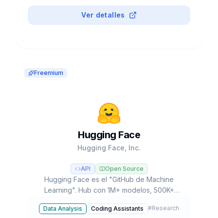
Ver detalles
Freemium
Hugging Face
Hugging Face, Inc.
API
Open Source
Hugging Face es el "GitHub de Machine
Learning". Hub con 1M+ modelos, 500K+
datasets, 250K+ Spaces. Transformers,
#
Research
Data Analysis
Coding Assistants
Diffusers, PEFT. $4.5B valuación, ~$130M