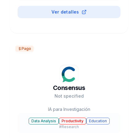
grounding). Free 1M tokens, Plus $19.99/mes.
Ver detalles
Pago
Consensus
Not specified
IA para Investigación
Data Analysis
Productivity
Education
#
Research