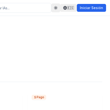
🇪🇸
Iniciar Sesión
Toggle theme
Pago