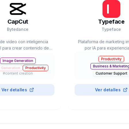
CapCut
Typeface
Bytedance
Typeface
 de video con inteligencia
Plataforma de marketing i
ial para crear contenido de
por IA para experienci
tendencia
contenido personaliz
Productivity
Image Generation
Business & Marketin
 Generation
Productivity
#
content creation
Customer Support
#
content creation
Ver detalles
Ver detalles