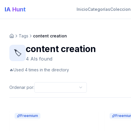
IA Hunt
Inicio
Categorías
Coleccio
Tags
content creation
content creation
🏷️
4 AIs found
🔥
Used 4 times in the directory
Ordenar por
:
Freemium
Freemiu