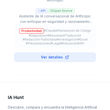
Anthropic
API
Open Source
Asistente de IA conversacional de Anthropic
con enfoque en seguridad y razonamiento
avanzado, líder en tareas de programación y
#
Claude
#
Generación de Código
Productividad
flujos de trabajo agénticos con modelos Opus,
#
Depuración
#
Resumen
#
Traducción
Sonnet y Haiku.
#
Redacción Publicitaria
#
Investigación
#
Excel
#
Presentaciones
#
Legal
#
Educación
#
API
#
App Móvil
#
Extensión de Navegador
#
Plugin
#
Freemium
Ver detalles
IA Hunt
Descubre, compara y encuentra la Inteligencia Artificial