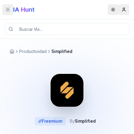
IA Hunt
Toggle menu
Toggle t
Productividad
Simplified
Freemium
By
Simplified