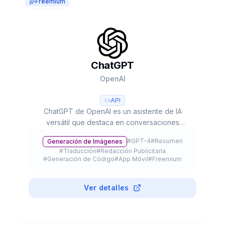
Freemium
ChatGPT
OpenAI
API
ChatGPT de OpenAI es un asistente de IA
versátil que destaca en conversaciones
naturales, creación de contenido y resolución
#
GPT-4
#
Resumen
Generación de Imágenes
de problemas complejos. Con sus capacidades
#
Traducción
#
Redacción Publicitaria
multimodales avanzadas, procesa texto, voz e
#
Generación de Código
#
App Móvil
#
Freemium
imágenes para optimizar tu productividad y
creatividad.
Ver detalles