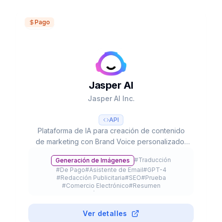
Pago
Jasper AI
Jasper AI Inc.
API
Plataforma de IA para creación de contenido
de marketing con Brand Voice personalizado,
50+ templates, integración SEO y colaboración
#
Traducción
Generación de Imágenes
en equipo. Usado por 20% del Fortune 500.
#
De Pago
#
Asistente de Email
#
GPT-4
#
Redacción Publicitaria
#
SEO
#
Prueba
#
Comercio Electrónico
#
Resumen
#
Extensión de Navegador
#
API
Ver detalles