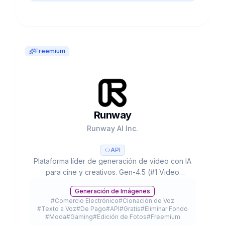
Freemium
Runway
Runway AI Inc.
API
Plataforma líder de generación de video con IA
para cine y creativos. Gen-4.5 (#1 Video
Arena), partnerships con Lionsgate/IMAX,
Generación de Imágenes
300K+ clientes y valoración de $3B+.
#
Comercio Electrónico
#
Clonación de Voz
#
Texto a Voz
#
De Pago
#
API
#
Gratis
#
Eliminar Fondo
#
Moda
#
Gaming
#
Edición de Fotos
#
Freemium