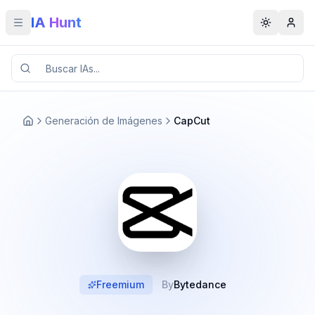
IA Hunt
Toggle menu
Toggle t
Generación de Imágenes
CapCut
Freemium
By
Bytedance