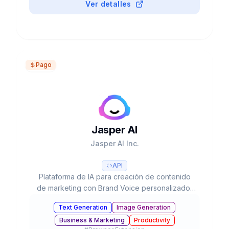
Ver detalles
Pago
Jasper AI
Jasper AI Inc.
API
Plataforma de IA para creación de contenido
de marketing con Brand Voice personalizado,
50+ templates, integración SEO y colaboración
Text Generation
Image Generation
en equipo. Usado por 20% del Fortune 500.
Business & Marketing
Productivity