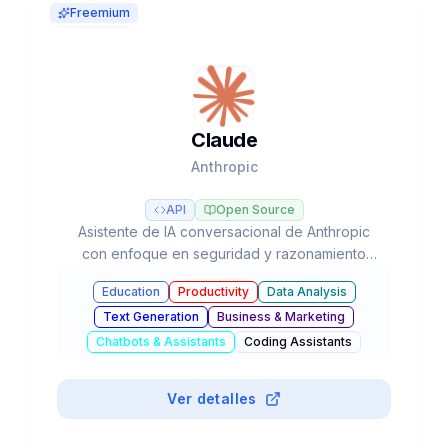
Freemium
Claude
Anthropic
API
Open Source
Asistente de IA conversacional de Anthropic
con enfoque en seguridad y razonamiento
avanzado, líder en tareas de programación y
Education
Productivity
Data Analysis
flujos de trabajo agénticos con modelos Opus,
Text Generation
Business & Marketing
Sonnet y Haiku.
Chatbots & Assistants
Coding Assistants
#
Browser Extension
Ver detalles