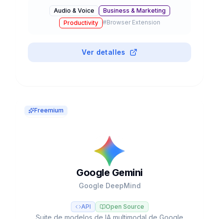
instrumentación desde prompts de texto.
Audio & Voice
Business & Marketing
Valorada en $2.45B con 12M+ usuarios.
#
Browser Extension
Productivity
Ver detalles
Freemium
Google Gemini
Google DeepMind
API
Open Source
Suite de modelos de IA multimodal de Google