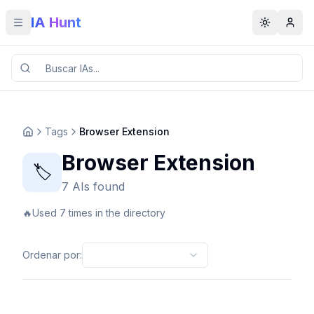
IA Hunt
Toggle menu
Toggle t
Tags
Browser Extension
Browser Extension
🏷️
7 AIs found
🔥
Used 7 times in the directory
Ordenar por
: