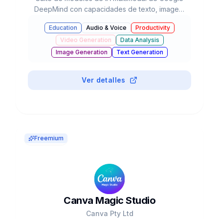
DeepMind con capacidades de texto, imagen,
audio, video y código, integrada en el
Education
Audio & Voice
Productivity
ecosistema de Google con agentes autónomos
Video Generation
Data Analysis
y razonamiento avanzado.
Image Generation
Text Generation
Business & Marketing
Chatbots & Assistants
#
Browser Extension
Coding Assistants
Ver detalles
Freemium
Canva Magic Studio
Canva Pty Ltd