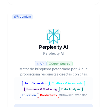
Freemium
Perplexity AI
Perplexity AI
API
Open Source
Motor de búsqueda potenciado por IA que
proporciona respuestas directas con citas
verificables, investigación profunda
Text Generation
Chatbots & Assistants
automatizada y acceso a múltiples modelos LLM
Business & Marketing
Data Analysis
como GPT-5, Claude y Gemini.
#
Browser Extension
Education
Productivity