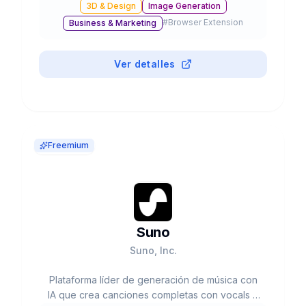
3D & Design
Image Generation
edición, inpainting y resolución hasta 4K,
#
Browser Extension
Business & Marketing
integrado en ChatGPT y disponible vía API.
Ver detalles
Freemium
Suno
Suno, Inc.
Plataforma líder de generación de música con
IA que crea canciones completas con vocals e