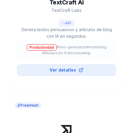
TextCraft AI
TextCraft Labs
API
Genera textos persuasivos y artículos de blog
con IA en segundos.
#
text-generation
#
marketing
Productividad
#
Redacción Publicitaria
#
nlp
Ver detalles
Freemium