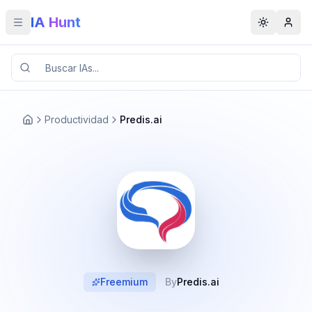
IA Hunt
Toggle menu
Toggle t
Productividad
Predis.ai
Freemium
By
Predis.ai