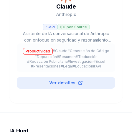
Claude
Anthropic
API
Open Source
Asistente de IA conversacional de Anthropic
con enfoque en seguridad y razonamiento
avanzado, líder en tareas de programación y
#
Claude
#
Generación de Código
Productividad
flujos de trabajo agénticos con modelos Opus,
#
Depuración
#
Resumen
#
Traducción
Sonnet y Haiku.
#
Redacción Publicitaria
#
Investigación
#
Excel
#
Presentaciones
#
Legal
#
Educación
#
API
#
App Móvil
#
Extensión de Navegador
#
Plugin
#
Freemium
Ver detalles
IA Hunt