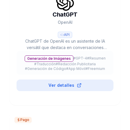
ChatGPT
OpenAI
API
ChatGPT de OpenAI es un asistente de IA
versátil que destaca en conversaciones
naturales, creación de contenido y resolución
#
GPT-4
#
Resumen
Generación de Imágenes
de problemas complejos. Con sus capacidades
#
Traducción
#
Redacción Publicitaria
multimodales avanzadas, procesa texto, voz e
#
Generación de Código
#
App Móvil
#
Freemium
imágenes para optimizar tu productividad y
creatividad.
Ver detalles
Pago