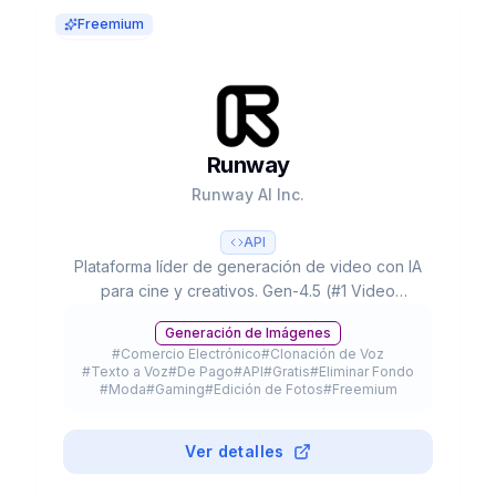
Freemium
Runway
Runway AI Inc.
API
Plataforma líder de generación de video con IA
para cine y creativos. Gen-4.5 (#1 Video
Arena), partnerships con Lionsgate/IMAX,
Generación de Imágenes
300K+ clientes y valoración de $3B+.
#
Comercio Electrónico
#
Clonación de Voz
#
Texto a Voz
#
De Pago
#
API
#
Gratis
#
Eliminar Fondo
#
Moda
#
Gaming
#
Edición de Fotos
#
Freemium
Ver detalles