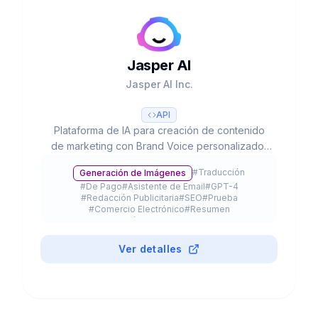
Jasper AI
Jasper AI Inc.
API
Plataforma de IA para creación de contenido
de marketing con Brand Voice personalizado,
50+ templates, integración SEO y colaboración
#
Traducción
Generación de Imágenes
en equipo. Usado por 20% del Fortune 500.
#
De Pago
#
Asistente de Email
#
GPT-4
#
Redacción Publicitaria
#
SEO
#
Prueba
#
Comercio Electrónico
#
Resumen
#
Extensión de Navegador
#
API
Ver detalles