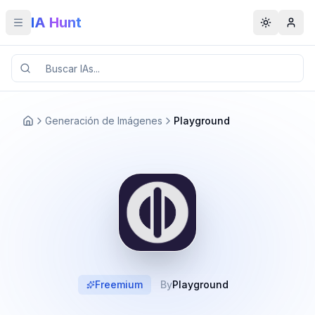
IA Hunt
Toggle menu
Toggle t
Generación de Imágenes
Playground
Freemium
By
Playground