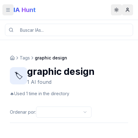
IA Hunt
Toggle menu
Toggle t
Tags
graphic design
graphic design
🏷️
1 AI found
🔥
Used 1 time in the directory
Ordenar por
: