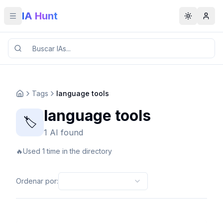
IA Hunt
Toggle menu
Toggle t
Tags
language tools
language tools
🏷️
1 AI found
🔥
Used 1 time in the directory
Ordenar por
: