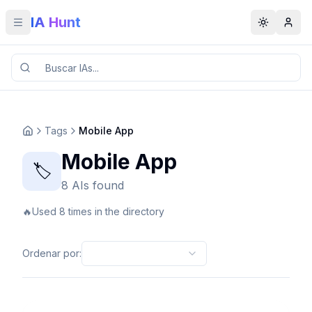
IA Hunt
Toggle menu
Toggle t
Tags
Mobile App
Mobile App
🏷️
8 AIs found
🔥
Used 8 times in the directory
Ordenar por
: