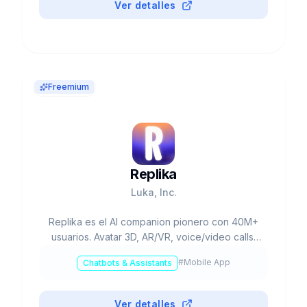
Ver detalles
Freemium
Replika
Luka, Inc.
Replika es el AI companion pionero con 40M+
usuarios. Avatar 3D, AR/VR, voice/video calls.
Free o Pro $19.99/mes. Apoyo emocional 24/7,
#
Mobile App
Chatbots & Assistants
bienestar mental. Fundado 2017 por Eugenia
Kuyda.
Ver detalles