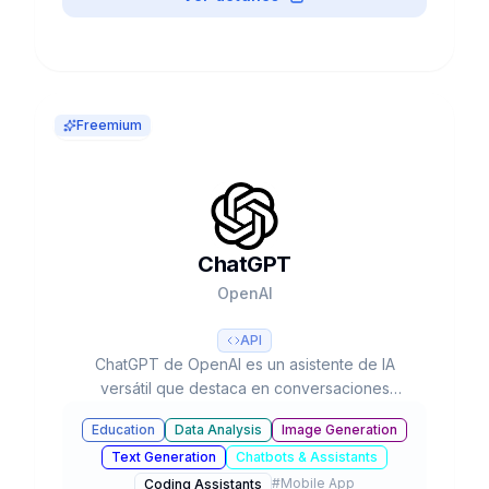
Freemium
ChatGPT
OpenAI
API
ChatGPT de OpenAI es un asistente de IA
versátil que destaca en conversaciones
naturales, creación de contenido y resolución
Education
Data Analysis
Image Generation
de problemas complejos. Con sus capacidades
Text Generation
Chatbots & Assistants
multimodales avanzadas, procesa texto, voz e
#
Mobile App
imágenes para optimizar tu productividad y
Coding Assistants