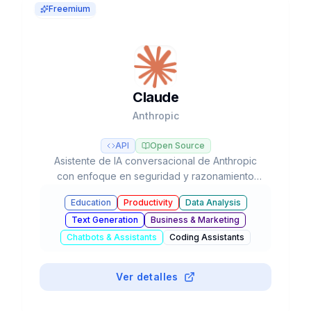
Freemium
Claude
Anthropic
API
Open Source
Asistente de IA conversacional de Anthropic
con enfoque en seguridad y razonamiento
avanzado, líder en tareas de programación y
Education
Productivity
Data Analysis
flujos de trabajo agénticos con modelos Opus,
Text Generation
Business & Marketing
Sonnet y Haiku.
Chatbots & Assistants
Coding Assistants
#
Mobile App
Ver detalles