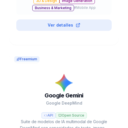
3D & Design
Image Generation
edición, inpainting y resolución hasta 4K,
#
Mobile App
Business & Marketing
integrado en ChatGPT y disponible vía API.
Ver detalles
Freemium
Google Gemini
Google DeepMind
API
Open Source
Suite de modelos de IA multimodal de Google
DeepMind con capacidades de texto, imagen,