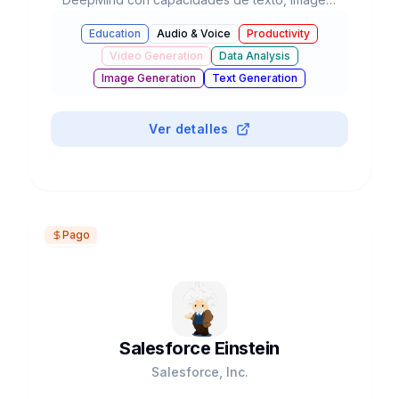
audio, video y código, integrada en el
Education
Audio & Voice
Productivity
ecosistema de Google con agentes autónomos
Video Generation
Data Analysis
y razonamiento avanzado.
Image Generation
Text Generation
Business & Marketing
Chatbots & Assistants
#
Mobile App
Coding Assistants
Ver detalles
Pago
Salesforce Einstein
Salesforce, Inc.