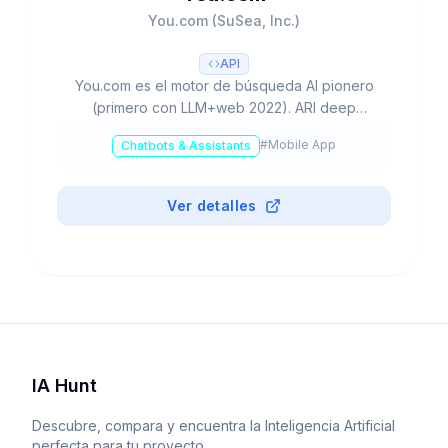
You.com (SuSea, Inc.)
API
You.com es el motor de búsqueda AI pionero
(primero con LLM+web 2022). ARI deep
research 500+ fuentes (TIME Best Invention
#
Mobile App
Chatbots & Assistants
2025). Unicornio $1.5B. API enterprise 99.9%
uptime. YouPro $15/mes.
Ver detalles
IA Hunt
Descubre, compara y encuentra la Inteligencia Artificial
perfecta para tu proyecto.