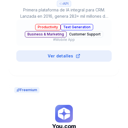
API
Primera plataforma de IA integral para CRM.
Lanzada en 2016, genera 283+ mil millones de
predicciones diarias. Incluye Einstein GPT (IA
Productivity
Text Generation
generativa) y Agentforce (agentes autónomos).
Business & Marketing
Customer Support
Integrado en todos los clouds de Salesforce.
#
Mobile App
Ver detalles
Freemium
You.com