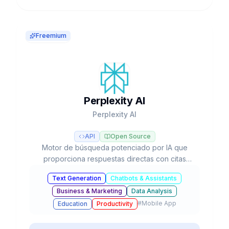
Freemium
Perplexity AI
Perplexity AI
API
Open Source
Motor de búsqueda potenciado por IA que
proporciona respuestas directas con citas
verificables, investigación profunda
Text Generation
Chatbots & Assistants
automatizada y acceso a múltiples modelos LLM
Business & Marketing
Data Analysis
como GPT-5, Claude y Gemini.
#
Mobile App
Education
Productivity