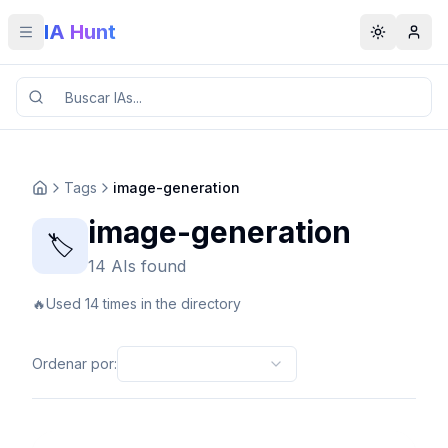
IA Hunt
Toggle menu
Toggle t
Tags
image-generation
image-generation
🏷️
14 AIs found
🔥
Used 14 times in the directory
Ordenar por
: