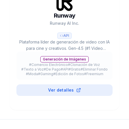
Runway
Runway AI Inc.
API
Plataforma líder de generación de video con IA
para cine y creativos. Gen-4.5 (#1 Video
Arena), partnerships con Lionsgate/IMAX,
Generación de Imágenes
300K+ clientes y valoración de $3B+.
#
Comercio Electrónico
#
Clonación de Voz
#
Texto a Voz
#
De Pago
#
API
#
Gratis
#
Eliminar Fondo
#
Moda
#
Gaming
#
Edición de Fotos
#
Freemium
Ver detalles