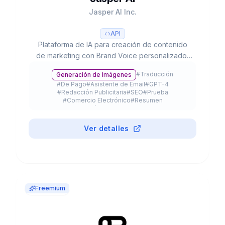
Jasper AI Inc.
API
Plataforma de IA para creación de contenido
de marketing con Brand Voice personalizado,
50+ templates, integración SEO y colaboración
#
Traducción
Generación de Imágenes
en equipo. Usado por 20% del Fortune 500.
#
De Pago
#
Asistente de Email
#
GPT-4
#
Redacción Publicitaria
#
SEO
#
Prueba
#
Comercio Electrónico
#
Resumen
#
Extensión de Navegador
#
API
Ver detalles
Freemium