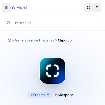
IA Hunt
Toggle menu
Toggle t
Generación de Imágenes
Clipdrop
Freemium
By
Jasper.ai