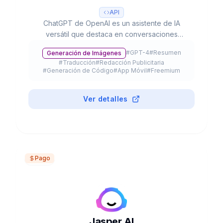
API
ChatGPT de OpenAI es un asistente de IA
versátil que destaca en conversaciones
naturales, creación de contenido y resolución
#
GPT-4
#
Resumen
Generación de Imágenes
de problemas complejos. Con sus capacidades
#
Traducción
#
Redacción Publicitaria
multimodales avanzadas, procesa texto, voz e
#
Generación de Código
#
App Móvil
#
Freemium
imágenes para optimizar tu productividad y
creatividad.
Ver detalles
Pago
Jasper AI