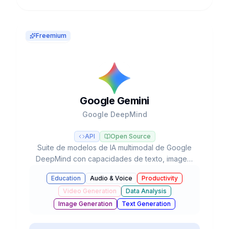
Freemium
Google Gemini
Google DeepMind
API
Open Source
Suite de modelos de IA multimodal de Google
DeepMind con capacidades de texto, imagen,
audio, video y código, integrada en el
Education
Audio & Voice
Productivity
ecosistema de Google con agentes autónomos
Video Generation
Data Analysis
y razonamiento avanzado.
Image Generation
Text Generation
Business & Marketing
Chatbots & Assistants
#
Education