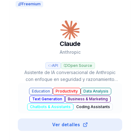
Freemium
Claude
Anthropic
API
Open Source
Asistente de IA conversacional de Anthropic
con enfoque en seguridad y razonamiento
avanzado, líder en tareas de programación y
Education
Productivity
Data Analysis
flujos de trabajo agénticos con modelos Opus,
Text Generation
Business & Marketing
Sonnet y Haiku.
Chatbots & Assistants
Coding Assistants
#
Education
Ver detalles