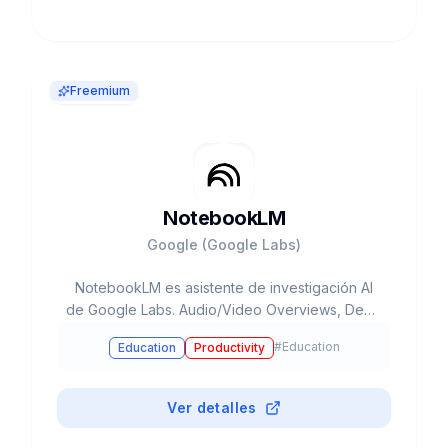
Freemium
NotebookLM
Google (Google Labs)
NotebookLM es asistente de investigación AI
de Google Labs. Audio/Video Overviews, Deep
Research, Mind Maps. 48M visitas/mes, 8M
#
Education
Education
Productivity
móvil. La única IA sin alucinaciones (source
grounding). Free 1M tokens, Plus $19.99/mes.
Ver detalles