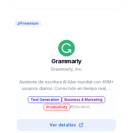
Freemium
Grammarly
Grammarly, Inc.
Asistente de escritura AI líder mundial con 40M+
usuarios diarios. Corrección en tiempo real, AI
generativo, soporte multilingüe. $13B
Text Generation
Business & Marketing
valoración, 96% Fortune 500.
#
Education
Productivity
Ver detalles