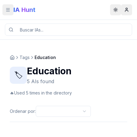
IA Hunt
Toggle menu
Toggle t
Tags
Education
Education
🏷️
5 AIs found
🔥
Used 5 times in the directory
Ordenar por
: