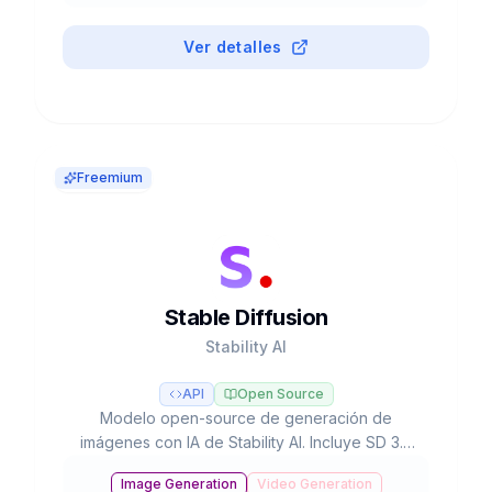
#
Background Removal
Ver detalles
Freemium
Stable Diffusion
Stability AI
API
Open Source
Modelo open-source de generación de
imágenes con IA de Stability AI. Incluye SD 3.5
con 8.1B parámetros, ejecutable localmente en
Image Generation
Video Generation
hardware de consumo, con más de 10,000