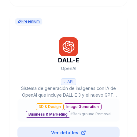
Freemium
DALL-E
OpenAI
API
Sistema de generación de imágenes con IA de
OpenAI que incluye DALL-E 3 y el nuevo GPT-
Image-1, con capacidades de texto a imagen,
3D & Design
Image Generation
edición, inpainting y resolución hasta 4K,
#
Background Removal
Business & Marketing
integrado en ChatGPT y disponible vía API.
Ver detalles