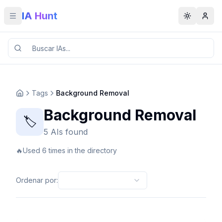
IA Hunt
Toggle menu
Toggle t
Tags
Background Removal
Background Removal
🏷️
5 AIs found
🔥
Used 6 times in the directory
Ordenar por
: