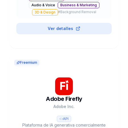
Audio & Voice
Business & Marketing
modelos fine-tuned y licencia gratuita para uso
#
Background Removal
comercial.
3D & Design
Ver detalles
Freemium
Adobe Firefly
Adobe Inc.
API
Plataforma de IA generativa comercialmente