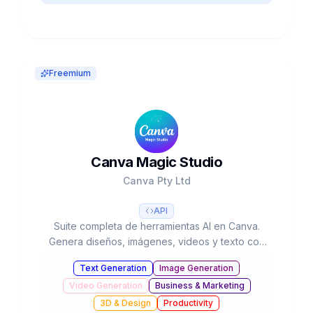
Freemium
Canva Magic Studio
Canva Pty Ltd
API
Suite completa de herramientas AI en Canva.
Genera diseños, imágenes, videos y texto con
IA. 220M usuarios, usado 16B+ veces. Valorada
Text Generation
Image Generation
en $42B.
Video Generation
Business & Marketing
3D & Design
Productivity