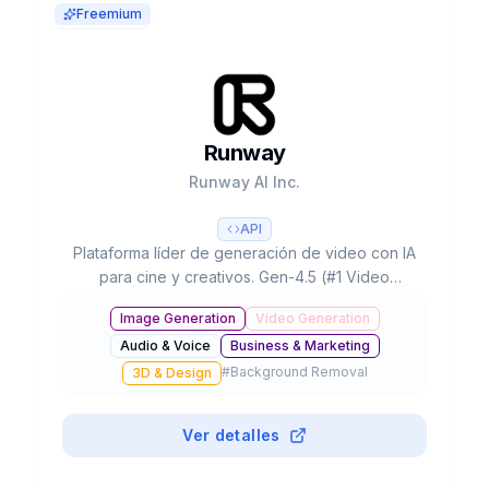
Freemium
Runway
Runway AI Inc.
API
Plataforma líder de generación de video con IA
para cine y creativos. Gen-4.5 (#1 Video
Arena), partnerships con Lionsgate/IMAX,
Image Generation
Video Generation
300K+ clientes y valoración de $3B+.
Audio & Voice
Business & Marketing
#
Background Removal
3D & Design
Ver detalles