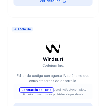
Ver detalles
Freemium
Windsurf
Codeium Inc.
Editor de código con agente IA autónomo que
completa tareas de desarrollo.
#
coding
#
autocomplete
Generación de Texto
#
ide
#
autonomous-agent
#
developer-tools