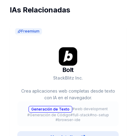
IAs Relacionadas
Freemium
Bolt
StackBlitz Inc.
Crea aplicaciones web completas desde texto
con IA en el navegador.
#
web development
Generación de Texto
#
Generación de Código
#
full-stack
#
no-setup
#
browser-ide