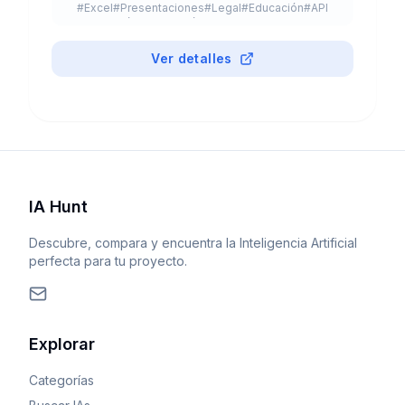
#
Excel
#
Presentaciones
#
Legal
#
Educación
#
API
#
App Móvil
#
Extensión de Navegador
#
Plugin
#
Freemium
Ver detalles
IA Hunt
Descubre, compara y encuentra la Inteligencia Artificial
perfecta para tu proyecto.
Explorar
Categorías