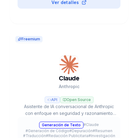
Ver detalles
Freemium
Claude
Anthropic
API
Open Source
Asistente de IA conversacional de Anthropic
con enfoque en seguridad y razonamiento
avanzado, líder en tareas de programación y
#
Claude
Generación de Texto
flujos de trabajo agénticos con modelos Opus,
#
Generación de Código
#
Depuración
#
Resumen
Sonnet y Haiku.
#
Traducción
#
Redacción Publicitaria
#
Investigación