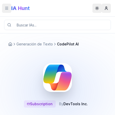
IA Hunt
Toggle menu
Toggle t
Generación de Texto
CodePilot AI
Subscription
By
DevTools Inc.