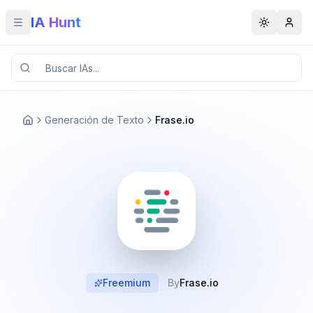
IA Hunt
Toggle menu
Toggle t
Generación de Texto
Frase.io
Freemium
By
Frase.io