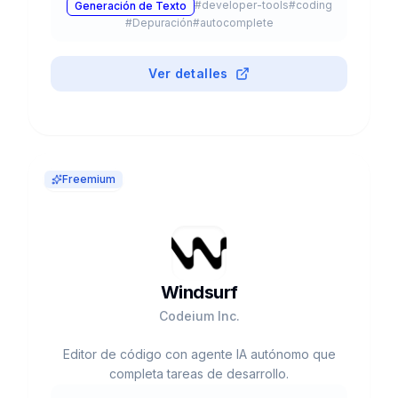
#
developer-tools
#
coding
Generación de Texto
#
Depuración
#
autocomplete
Ver detalles
Freemium
Windsurf
Codeium Inc.
Editor de código con agente IA autónomo que
completa tareas de desarrollo.