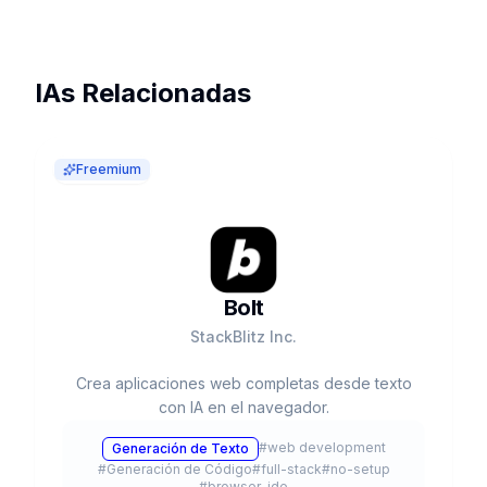
IAs Relacionadas
Freemium
Bolt
StackBlitz Inc.
Crea aplicaciones web completas desde texto
con IA en el navegador.
#
web development
Generación de Texto
#
Generación de Código
#
full-stack
#
no-setup
#
browser-ide