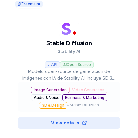
Freemium
Stable Diffusion
Stability AI
API
Open Source
Modelo open-source de generación de
imágenes con IA de Stability AI. Incluye SD 3.5
con 8.1B parámetros, ejecutable localmente en
Image Generation
Video Generation
hardware de consumo, con más de 10,000
Audio & Voice
Business & Marketing
modelos fine-tuned y licencia gratuita para uso
#
Stable Diffusion
comercial.
3D & Design
View details