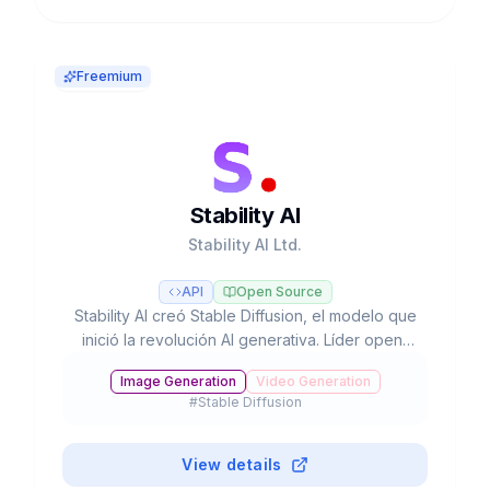
Freemium
Stability AI
Stability AI Ltd.
API
Open Source
Stability AI creó Stable Diffusion, el modelo que
inició la revolución AI generativa. Líder open-
source en imagen, video, audio, 3D. $1B
Image Generation
Video Generation
valuación. 80% del mercado. Gratis para <$1M
#
Stable Diffusion
revenue.
View details