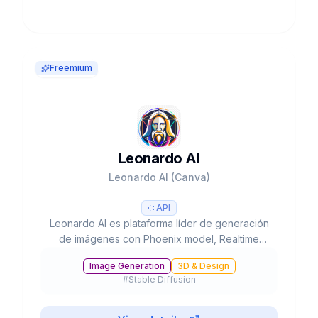
Freemium
Leonardo AI
Leonardo AI (Canva)
API
Leonardo AI es plataforma líder de generación
de imágenes con Phoenix model, Realtime
Canvas y Motion. Adquirida por Canva ($320M).
Image Generation
3D & Design
30M+ usuarios, 2B+ imágenes. Free 150
#
Stable Diffusion
tokens/día, desde $10/mes.