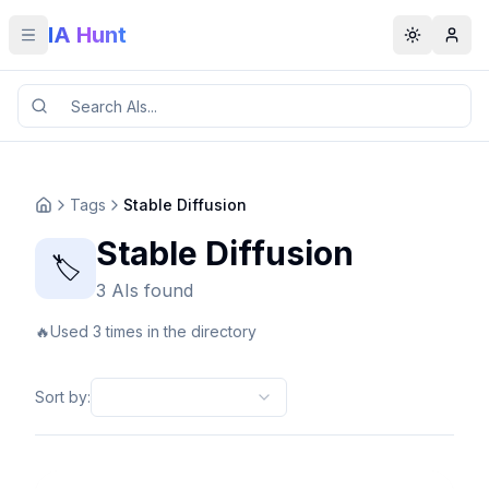
IA Hunt
Toggle menu
Toggle t
Tags
Stable Diffusion
Stable Diffusion
🏷️
3 AIs found
🔥
Used 3 times in the directory
Sort by
: