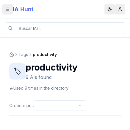
IA Hunt
Toggle menu
Toggle t
Tags
productivity
productivity
🏷️
9 AIs found
🔥
Used 9 times in the directory
Ordenar por
: