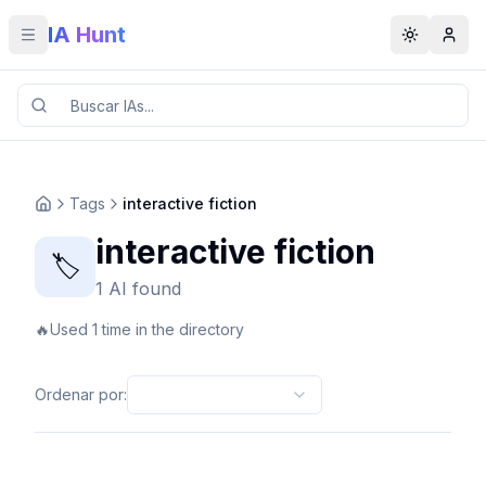
IA Hunt
Toggle menu
Toggle t
Tags
interactive fiction
interactive fiction
🏷️
1 AI found
🔥
Used 1 time in the directory
Ordenar por
: