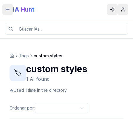
IA Hunt
Toggle menu
Toggle t
Tags
custom styles
custom styles
🏷️
1 AI found
🔥
Used 1 time in the directory
Ordenar por
: