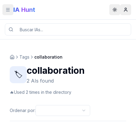
IA Hunt
Toggle menu
Toggle t
Tags
collaboration
collaboration
🏷️
2 AIs found
🔥
Used 2 times in the directory
Ordenar por
: