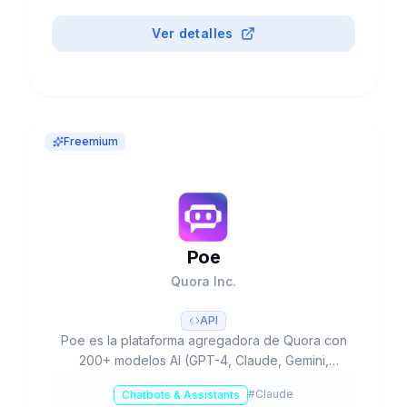
Ver detalles
Freemium
Poe
Quora Inc.
API
Poe es la plataforma agregadora de Quora con
200+ modelos AI (GPT-4, Claude, Gemini,
Llama) en una interfaz. 1M+ bots, economía de
#
Claude
Chatbots & Assistants
creadores, imagen/video/audio. Free a