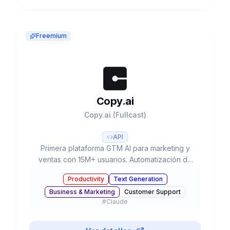
Freemium
Copy.ai
Copy.ai (Fullcast)
API
Primera plataforma GTM AI para marketing y
ventas con 15M+ usuarios. Automatización de
workflows, 90+ templates, múltiples LLMs (GPT-
Productivity
Text Generation
4, Claude 3) y plan gratuito disponible.
Business & Marketing
Customer Support
#
Claude