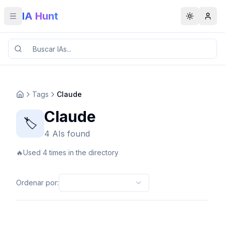
IA Hunt
Toggle menu
Toggle t
Tags
Claude
Claude
🏷️
4 AIs found
🔥
Used 4 times in the directory
Ordenar por
: