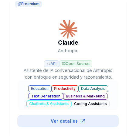
Freemium
Claude
Anthropic
API
Open Source
Asistente de IA conversacional de Anthropic
con enfoque en seguridad y razonamiento
avanzado, líder en tareas de programación y
Education
Productivity
Data Analysis
flujos de trabajo agénticos con modelos Opus,
Text Generation
Business & Marketing
Sonnet y Haiku.
Chatbots & Assistants
Coding Assistants
#
Claude
Ver detalles