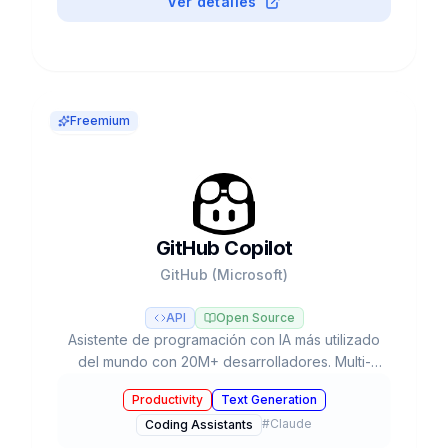
Ver detalles
Freemium
GitHub Copilot
GitHub (Microsoft)
API
Open Source
Asistente de programación con IA más utilizado
del mundo con 20M+ desarrolladores. Multi-
modelo (GPT-5, Claude, Gemini), Agent Mode,
Productivity
Text Generation
Coding Agent autónomo y plan gratuito.
#
Claude
Coding Assistants