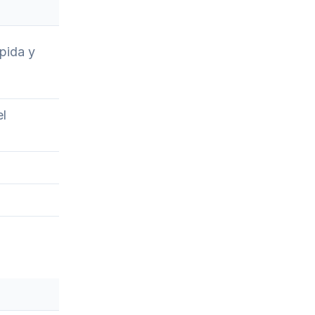
pida y
el