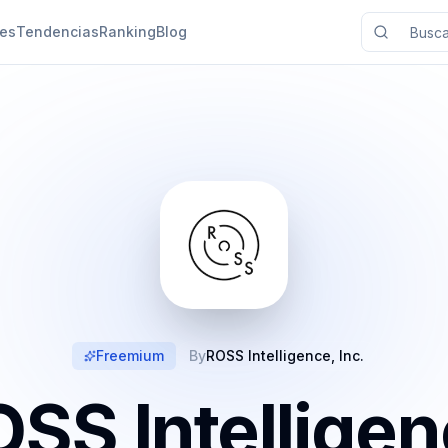
nes
Tendencias
Ranking
Blog
Freemium
By
ROSS Intelligence, Inc.
SS Intellige