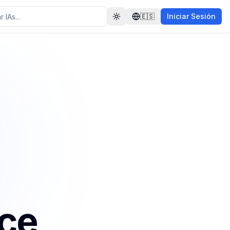
🇪🇸
Iniciar Sesión
Toggle theme
nce