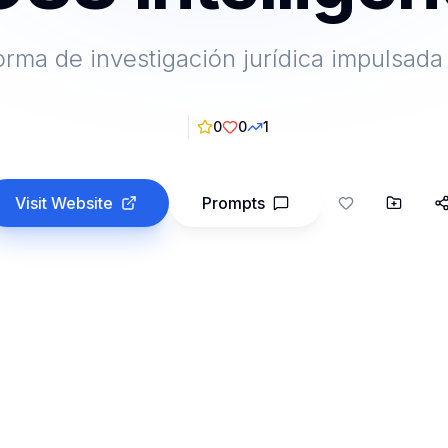
orma de investigación jurídica impulsada
0
0
1
Visit Website
Prompts