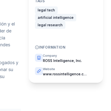
TAGS
legal tech
artificial intelligence
ión y el
legal research
der de
cia
randes
INFORMATION
Company
ROSS Intelligence, Inc.
bogados y
onar su
Website
www.rossintelligence.com
 su