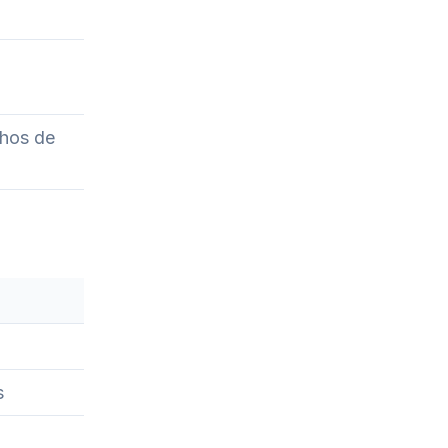
chos de
s