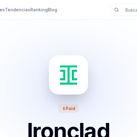
nes
Tendencias
Ranking
Blog
Paid
Ironclad