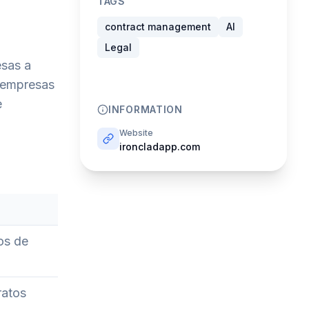
TAGS
contract management
AI
Legal
esas a
s empresas
e
INFORMATION
Website
ironcladapp.com
os de
ratos