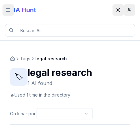
IA Hunt
Toggle menu
Toggle t
Tags
legal research
legal research
🏷️
1 AI found
🔥
Used 1 time in the directory
Ordenar por
: