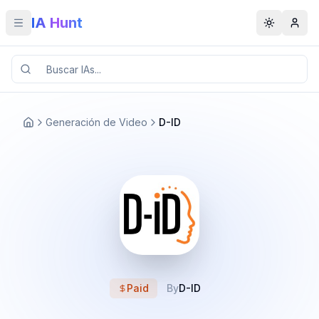
IA Hunt
Toggle menu
Toggle t
Generación de Video
D-ID
Paid
By
D-ID