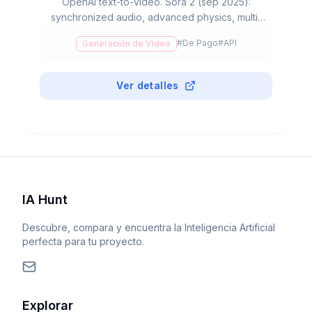
OpenAI text-to-video. Sora 2 (sep 2025):
synchronized audio, advanced physics, multi-
shot. ChatGPT Plus $20/mes (50 videos), Pro
#
De Pago
#
API
Generación de Video
$200/mes (500+unlimited). Invite-only
US/Canada.
Ver detalles
IA Hunt
Descubre, compara y encuentra la Inteligencia Artificial
perfecta para tu proyecto.
Explorar