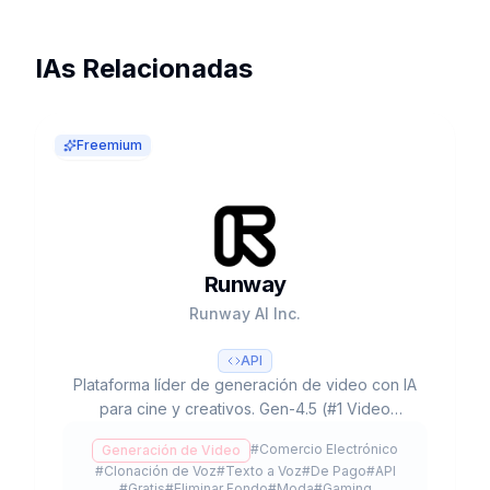
IAs Relacionadas
Freemium
Runway
Runway AI Inc.
API
Plataforma líder de generación de video con IA
para cine y creativos. Gen-4.5 (#1 Video
Arena), partnerships con Lionsgate/IMAX,
#
Comercio Electrónico
Generación de Video
300K+ clientes y valoración de $3B+.
#
Clonación de Voz
#
Texto a Voz
#
De Pago
#
API
#
Gratis
#
Eliminar Fondo
#
Moda
#
Gaming