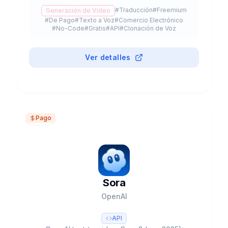
como clientes, $4B valoración, 240+ avatares y
#
Traducción
#
Freemium
Generación de Video
reducción del 90% en tiempo de producción.
#
De Pago
#
Texto a Voz
#
Comercio Electrónico
#
No-Code
#
Gratis
#
API
#
Clonación de Voz
Ver detalles
Pago
Sora
OpenAI
API