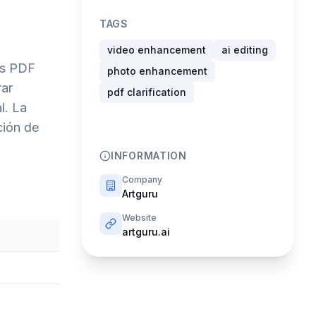
TAGS
video enhancement
ai editing
os PDF
photo enhancement
rar
pdf clarification
l. La
ción de
INFORMATION
Company
Artguru
Website
artguru.ai