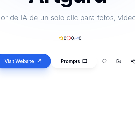
or de IA de un solo clic para fotos, vide
0
0
0
Visit Website
Prompts