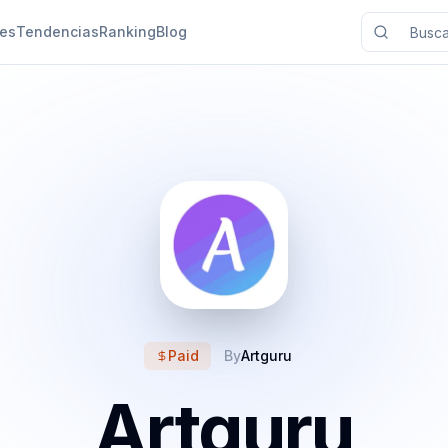
nes
Tendencias
Ranking
Blog
Paid
By
Artguru
Artguru