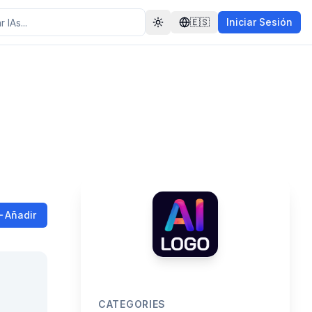
🇪🇸
Iniciar Sesión
Toggle theme
Añadir
CATEGORIES