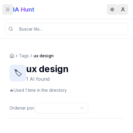
IA Hunt
Toggle menu
Toggle t
Tags
ux design
ux design
🏷️
1 AI found
🔥
Used 1 time in the directory
Ordenar por
: