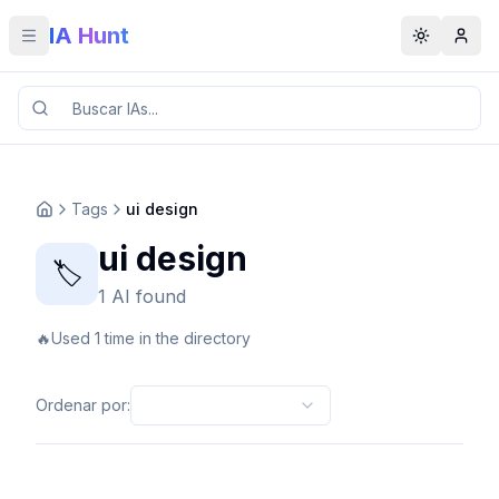
IA Hunt
Toggle menu
Toggle t
Tags
ui design
ui design
🏷️
1 AI found
🔥
Used 1 time in the directory
Ordenar por
: