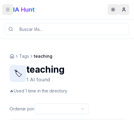
IA Hunt
Toggle menu
Toggle t
Tags
teaching
teaching
🏷️
1 AI found
🔥
Used 1 time in the directory
Ordenar por
: